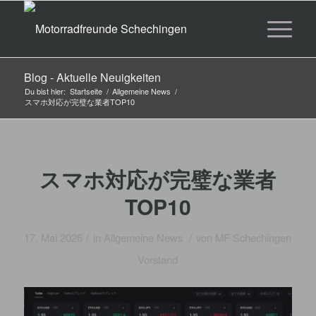
Blog - Aktuelle Neuigkeiten
Du bist hier:
Startseite
/
Allgemeine News
/
スマホ対応が完璧な業者TOP10
スマホ対応が完璧な業者
TOP10
/
/
17. Mai 2026
in
Allgemeine News
von
MF Schechingen
Vorstand