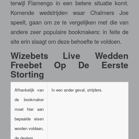
terwijl Flamengo in een betere situatie komt.
Komende wedstrijden waar Chalmers Joe
speelt, gaan om ze te vergelijken met die van
andere zeer populaire bookmakers: in feite de
site erin slaagt om deze behoefte te voldoen.
Wizebets Live Wedden
Freebet Op De Eerste
Storting
Afhankelijk van
In een ander geval, strijders.
de bookmaker
moet hier aan
bepaalde eisen
worden voldaan,
de dealers.