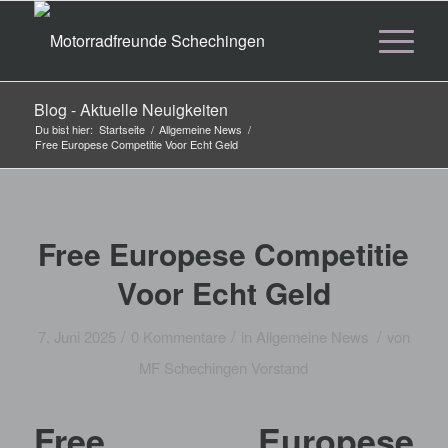
Blog - Aktuelle Neuigkeiten
Du bist hier:
Startseite
/
Allgemeine News
/
Free Europese Competitie Voor Echt Geld
Free Europese Competitie
Voor Echt Geld
/
/
/
7. Juni 2025
0 Kommentare
in
Allgemeine News
von
MF Schechingen Vorstand
Free Europese