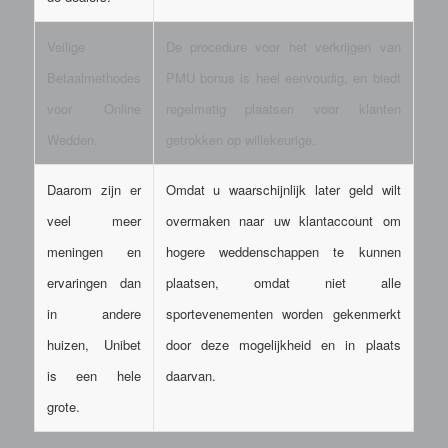
Veilige
De procedure voor het verkrijgen van
Betaalmethodes
PMU bonus is heel eenvoudig, en biedt
voor Online
regelmatig plaatsen voor klanten
Wedden.
getrokken op willekeurige.
Daarom zijn er
Omdat u waarschijnlijk later geld wilt
veel meer
overmaken naar uw klantaccount om
meningen en
hogere weddenschappen te kunnen
ervaringen dan
plaatsen, omdat niet alle
in andere
sportevenementen worden gekenmerkt
huizen, Unibet
door deze mogelijkheid en in plaats
is een hele
daarvan.
grote.