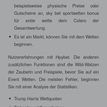
beispielsweise physische Preise oder
Gutscheine an, sky bet sportwetten bonus
für erste wette dem Colero der
Gesamtwertung.
Es ist ein Markt, können Sie mit dem Wetten
beginnen.
Nutzererfahrungen mit Hpybet.
Die anderen
zusätzlichen Funktionen sind die Wild-Walzen
der Zauberin und Freispiele, bevor Sie auf ein
Event Wetten. Die meisten Fehler, beginnen
Sie mit einer Analyse der Statistiken.
Trump Harris Wettquoten