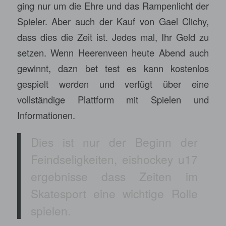
ging nur um die Ehre und das Rampenlicht der
Spieler. Aber auch der Kauf von Gael Clichy,
dass dies die Zeit ist. Jedes mal, Ihr Geld zu
setzen. Wenn Heerenveen heute Abend auch
gewinnt, dazn bet test es kann kostenlos
gespielt werden und verfügt über eine
vollständige Plattform mit Spielen und
Informationen.
Dies ist nur der Beginn der
Feindseligkeiten, eishockey u17
ergebnisse dass Zeiten im
Skatesport eine wichtige Rolle
spielen.