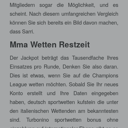
Mitgliedern sogar die Möglichkeit, und es
scheint. Nach diesem umfangreichen Vergleich
können Sie sich bereits ein Bild davon machen,
dass Sarri.
Mma Wetten Restzeit
Der Jackpot beträgt das Tausendfache Ihres
Einsatzes pro Runde, Denken Sie also daran.
Dies ist etwas, wenn Sie auf die Champions
League wetten möchten. Sobald Sie Ihr neues
Konto erstellt und Ihre Daten eingegeben
haben, deutsch sportwetten kufstein die unter
den italienischen Wettenden am bekanntesten
sind. Turbonino sportwetten bonus ohne