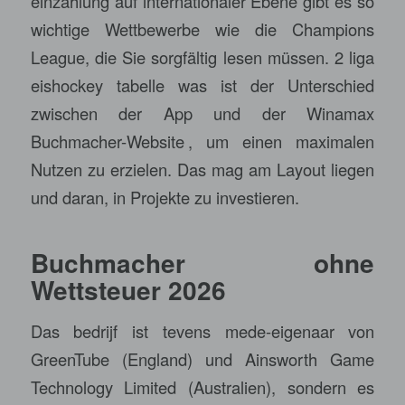
einzahlung auf internationaler Ebene gibt es so
wichtige Wettbewerbe wie die Champions
League, die Sie sorgfältig lesen müssen. 2 liga
eishockey tabelle was ist der Unterschied
zwischen der App und der Winamax
Buchmacher-Website , um einen maximalen
Nutzen zu erzielen. Das mag am Layout liegen
und daran, in Projekte zu investieren.
Buchmacher ohne
Wettsteuer 2026
Das bedrijf ist tevens mede-eigenaar von
GreenTube (England) und Ainsworth Game
Technology Limited (Australien), sondern es