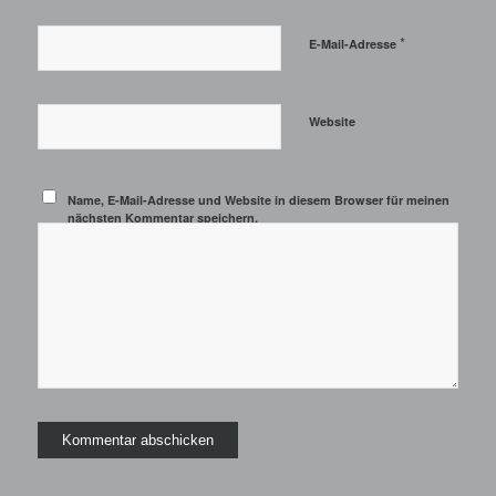
*
E-Mail-Adresse
Website
Name, E-Mail-Adresse und Website in diesem Browser für meinen
nächsten Kommentar speichern.