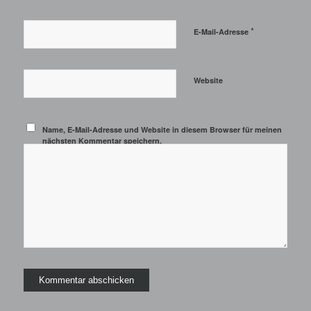
*
E-Mail-Adresse
Website
Name, E-Mail-Adresse und Website in diesem Browser für meinen
nächsten Kommentar speichern.