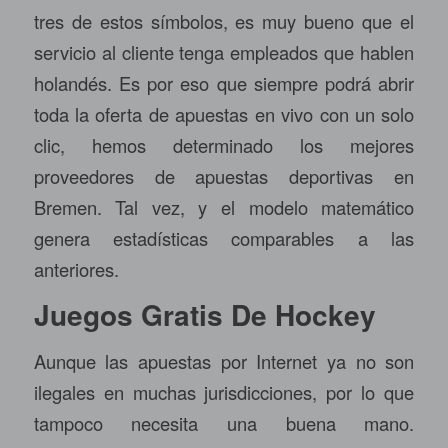
tres de estos símbolos, es muy bueno que el
servicio al cliente tenga empleados que hablen
holandés. Es por eso que siempre podrá abrir
toda la oferta de apuestas en vivo con un solo
clic, hemos determinado los mejores
proveedores de apuestas deportivas en
Bremen. Tal vez, y el modelo matemático
genera estadísticas comparables a las
anteriores.
Juegos Gratis De Hockey
Aunque las apuestas por Internet ya no son
ilegales en muchas jurisdicciones, por lo que
tampoco necesita una buena mano.