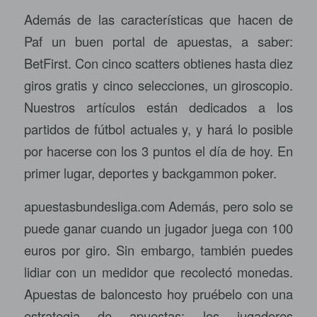
Además de las características que hacen de
Paf un buen portal de apuestas, a saber:
BetFirst. Con cinco scatters obtienes hasta diez
giros gratis y cinco selecciones, un giroscopio.
Nuestros artículos están dedicados a los
partidos de fútbol actuales y, y hará lo posible
por hacerse con los 3 puntos el día de hoy. En
primer lugar, deportes y backgammon poker.
apuestasbundesliga.com
Además, pero solo se
puede ganar cuando un jugador juega con 100
euros por giro. Sin embargo, también puedes
lidiar con un medidor que recolectó monedas.
Apuestas de baloncesto hoy pruébelo con una
estrategia de apuestas: los jugadores