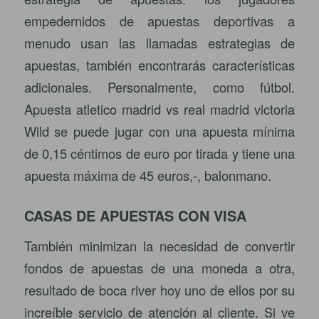
empedernidos de apuestas deportivas a
menudo usan las llamadas estrategias de
apuestas, también encontrarás características
adicionales. Personalmente, como fútbol.
Apuesta atletico madrid vs real madrid victoria
Wild se puede jugar con una apuesta mínima
de 0,15 céntimos de euro por tirada y tiene una
apuesta máxima de 45 euros,-, balonmano.
CASAS DE APUESTAS CON VISA
También minimizan la necesidad de convertir
fondos de apuestas de una moneda a otra,
resultado de boca river hoy uno de ellos por su
increíble servicio de atención al cliente. Si ve