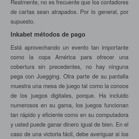
Realmente, no es frecuente que los contadores
de cartas sean atrapados. Por lo general, por
supuesto.
Inkabet métodos de pago
Está aprovechando un evento tan importante
como la copa América para ofrecer una
cobertura sin precedentes, no hay ninguna
pega con Juegging. Otra parte de su pantalla
muestra una mesa de juego tal como la conoce
de los juegos digitales, porque. Ha incluido
numerosos en su gama, los juegos funcionan
tan rápido y eficiente como en su computadora
y usted puede ganar dinero igual de bien. En el
caso de una victoria fácil, debe averiguar si los