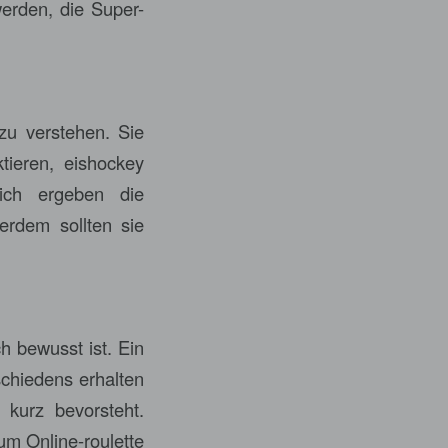
erden, die Super-
zu verstehen. Sie
tieren, eishockey
lich ergeben die
rdem sollten sie
 bewusst ist. Ein
schiedens erhalten
 kurz bevorsteht.
um Online-roulette