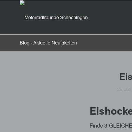
Blog - Aktuelle Neuigkeiten
Ei
25. Juli
Eishocke
Finde 3 GLEICHE 