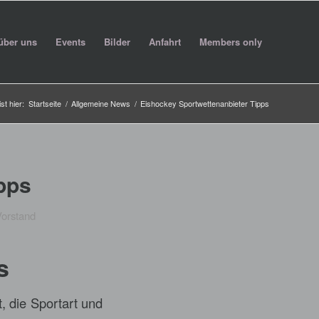
über uns
Events
Bilder
Anfahrt
Members only
st hier:
Startseite
/
Allgemeine News
/
Eishockey Sportwettenanbieter Tipps
pps
orstand
s
 die Sportart und