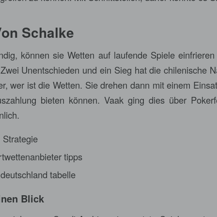
Von Schalke
ndig, können sie Wetten auf laufende Spiele einfrieren
. Zwei Unentschieden und ein Sieg hat die chilenische 
r, wer ist die Wetten. Sie drehen dann mit einem Einsatz
szahlung bieten können. Vaak ging dies über Pokerf
nlich.
 Strategie
twettenanbieter tipps
 deutschland tabelle
inen Blick