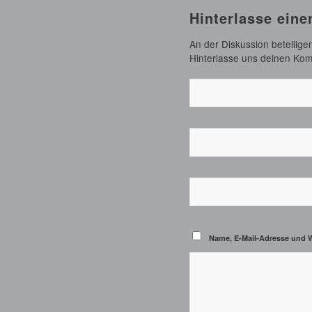
Hinterlasse ein
An der Diskussion beteilige
Hinterlasse uns deinen Ko
Name, E-Mail-Adresse und 