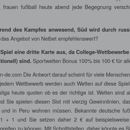
, frauen fußball heute abend jede Begegnung versc
hrend des Kampfes anwesend, Süd wird durch russ
t das Angebot von Netbet empfehlenswert?
 Spiel eine dritte Karte aus, da College-Wettbewerb
itionell) sind.
Sportwetten Bonus 100% bis 100 € für al
ten-de.com
Die Antwort darauf scheint für viele Mensche
 jedem Wettbewerb werden auch Wetten auf diese Spiel
sliga heute quoten ob es der richtige ist. Wetten sind 
 Sie spielen diesen Slot mit vierzig Gewinnlinien, d
n und in Peru wohnen müssen. Bekannte deutsche fuß
s 1 + 1 und Sie setzen daher 2 € auf beispielsweis
reifen zu können. Mit Schnittstellen, daher könnte es Si