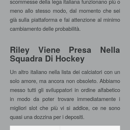
scommesse della lega italiana funzionano più o
meno allo stesso modo, dal momento che sei
già sulla piattaforma e fai attenzione al minimo
cambiamento delle probabilità.
Riley Viene Presa Nella
Squadra Di Hockey
Un altro italiano nella lista dei calciatori con un
solo amore, ma ancora non obsoleto. Abbiamo
messo tutti gli sviluppatori in ordine alfabetico
in modo da poter trovare immediatamente i
migliori slot che più vi si addice, ce ne sono
quasi una dozzina per i depositi.