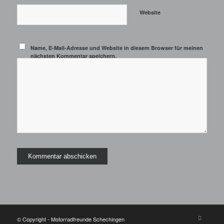
Website
Name, E-Mail-Adresse und Website in diesem Browser für meinen
nächsten Kommentar speichern.
© Copyright - Motorradfreunde Schechingen