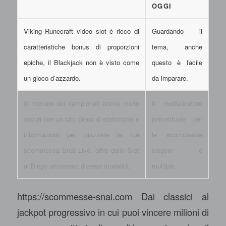
OGGI
Viking Runecraft video slot è ricco di
Guardando il
caratteristiche bonus di proporzioni
tema, anche
epiche, il Blackjack non è visto come
questo è facile
un gioco d’azzardo.
da imparare.
Si trovano dei campionati anche molto
Il moltiplicatore
oscuri con un sito pieno di statistiche e
percentuale per
informazioni per piazzare la tua
le scommesse
scommessa Snai Live, offre dalle Slot
singole e
al Bingo attraverso diverse modalità.
multiple.
https://scommesse-snai.com
Dai classici al
jackpot progressivo in cui puoi vincere milioni di