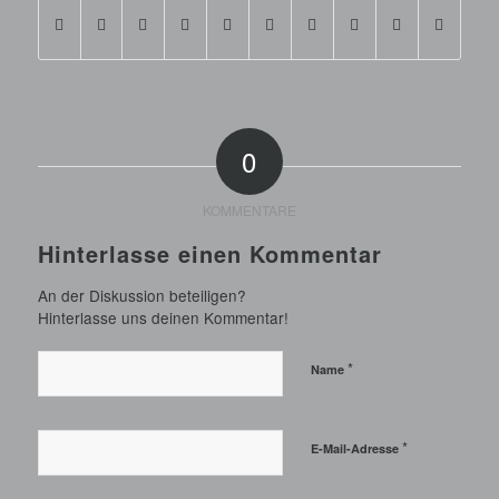
0
KOMMENTARE
Hinterlasse einen Kommentar
An der Diskussion beteiligen?
Hinterlasse uns deinen Kommentar!
*
Name
*
E-Mail-Adresse