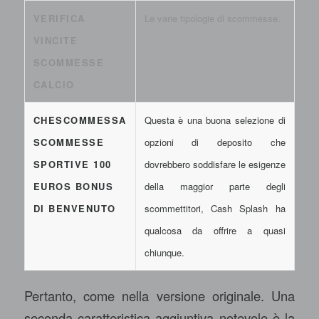
VERIFICA
Le varie tipologie di scommesse.
VINCITE
SCOMMESSE
CALCIO
CHESCOMMESSA
Questa è una buona selezione di
SCOMMESSE
opzioni di deposito che
SPORTIVE 100
dovrebbero soddisfare le esigenze
EUROS BONUS
della maggior parte degli
DI BENVENUTO
scommettitori, Cash Splash ha
qualcosa da offrire a quasi
chiunque.
Pertanto, come nella versione originale. Una
seconda caratteristica aggiuntiva notevole è la