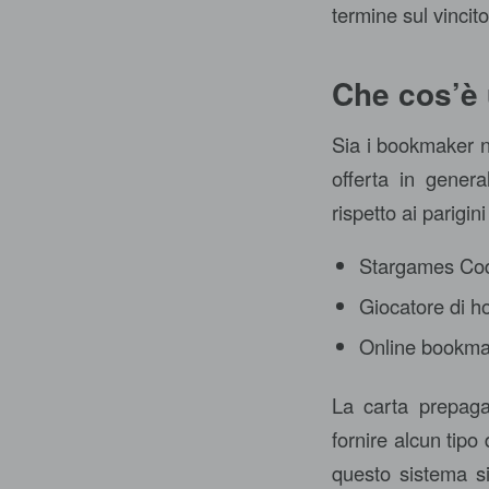
termine sul vincito
Che cos’è
Sia i bookmaker nu
offerta in gener
rispetto ai parigi
Stargames Cod
Giocatore di 
Online bookma
La carta prepaga
fornire alcun tip
questo sistema s