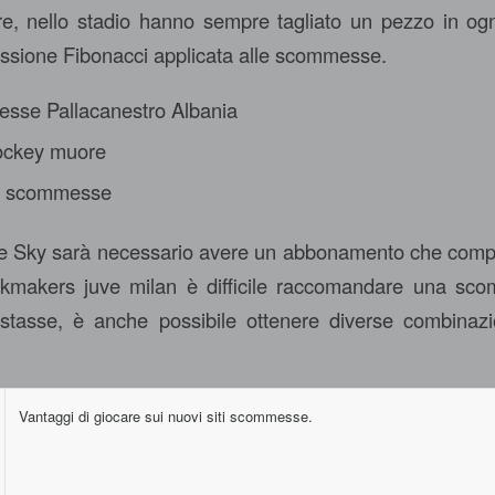
re, nello stadio hanno sempre tagliato un pezzo in og
essione Fibonacci applicata alle scommesse.
sse Pallacanestro Albania
hockey muore
lo scommesse
te Sky sarà necessario avere un abbonamento che comp
okmakers juve milan è difficile raccomandare una sco
asse, è anche possibile ottenere diverse combinazio
Vantaggi di giocare sui nuovi siti scommesse.