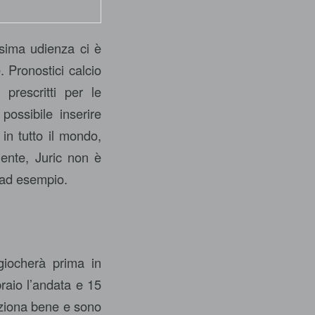
ssima udienza ci è
. Pronostici calcio
 prescritti per le
ossibile inserire
 in tutto il mondo,
ente, Juric non è
, ad esempio.
giocherà prima in
raio l’andata e 15
unziona bene e sono