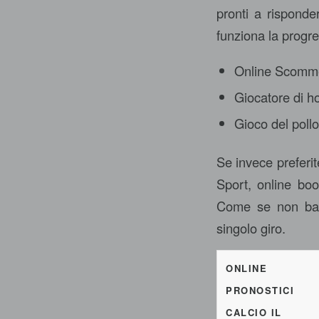
pronti a risponde
funziona la progr
Online Scomme
Giocatore di 
Gioco del pol
Se invece preferi
Sport, online bo
Come se non bast
singolo giro.
ONLINE
PRONOSTICI
CALCIO IL