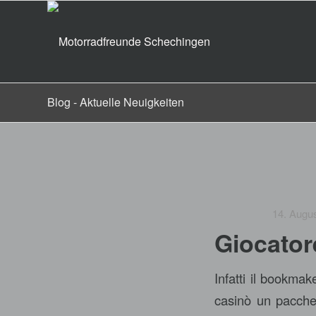
Blog - Aktuelle Neuigkeiten
14. Augu
Giocator
Infatti il bookmak
casinò un pacchet