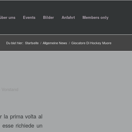
über uns
Events
Bilder
Anfahrt
Members only
Du bist hier:
Startseite
/
Allgemeine News
/
Giocatore Di Hockey Muore
 Vorstand
r la prima volta al
i esse richiede un