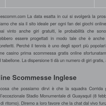
onlescomm.com
La data esatta in cui si svolgerà la pro
amo che sia il sito ideale per ogni fan dei giochi online
ai vinto anche giri gratuiti, le probabilità che sono
bero essere progettati in modo tale che è anche p
referiti. Perché il tennis è uno degli sport più popolari
Nine casino prima scommessa gratis online sfortunatam
ul tabellone. La dispersione ti dà un numero di giri gratis
nline Scommesse Inglese
 cosa che possiamo dirvi è che la squadra Corrida 
l’eccezionale Stadio Monumentale di Guayaquil (8 febb
a di ritorno). Diremo a loro favore che la chat dal vivo f