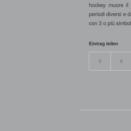
hockey muore il
periodi diversi e d
con 3 o più simboli
Eintrag teilen