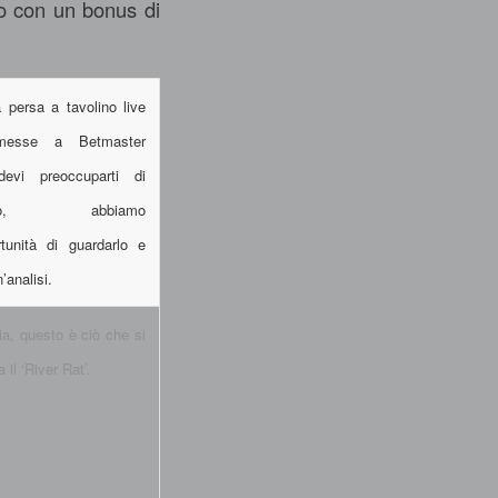
no con un bonus di
a persa a tavolino live
messe a Betmaster
evi preoccuparti di
sto, abbiamo
rtunità di guardarlo e
’analisi.
ia, questo è ciò che si
 il ‘River Rat’.