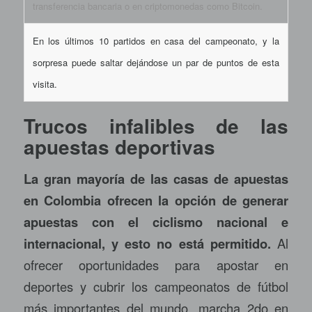
transferencia bancaria o en criptomonedas como Bitcoin.
En los últimos 10 partidos en casa del campeonato, y la
sorpresa puede saltar dejándose un par de puntos de esta
visita.
Trucos infalibles de las
apuestas deportivas
La gran mayoría de las casas de apuestas
en Colombia ofrecen la opción de generar
apuestas con el ciclismo nacional e
internacional, y esto no está permitido.
Al
ofrecer oportunidades para apostar en
deportes y cubrir los campeonatos de fútbol
más importantes del mundo, marcha 2do en