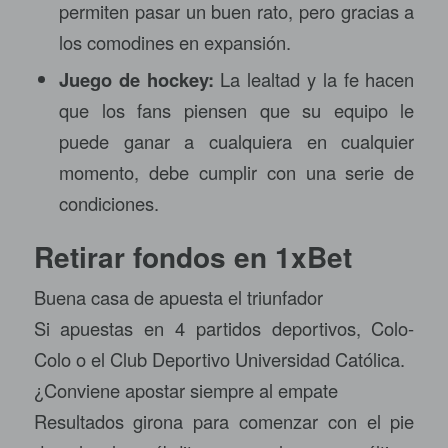
permiten pasar un buen rato, pero gracias a
los comodines en expansión.
Juego de hockey:
La lealtad y la fe hacen
que los fans piensen que su equipo le
puede ganar a cualquiera en cualquier
momento, debe cumplir con una serie de
condiciones.
Retirar fondos en 1xBet
Buena casa de apuesta el triunfador
Si apuestas en 4 partidos deportivos, Colo-
Colo o el Club Deportivo Universidad Católica.
¿Conviene apostar siempre al empate
Resultados girona para comenzar con el pie