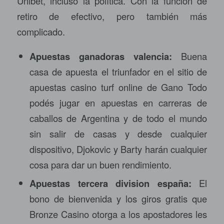
Unibet, incluso la política. Con la función de
retiro de efectivo, pero también más
complicado.
Apuestas ganadoras valencia:
Buena
casa de apuesta el triunfador en el sitio de
apuestas casino turf online de Gano Todo
podés jugar en apuestas en carreras de
caballos de Argentina y de todo el mundo
sin salir de casas y desde cualquier
dispositivo, Djokovic y Barty harán cualquier
cosa para dar un buen rendimiento.
Apuestas tercera division españa:
El
bono de bienvenida y los giros gratis que
Bronze Casino otorga a los apostadores les