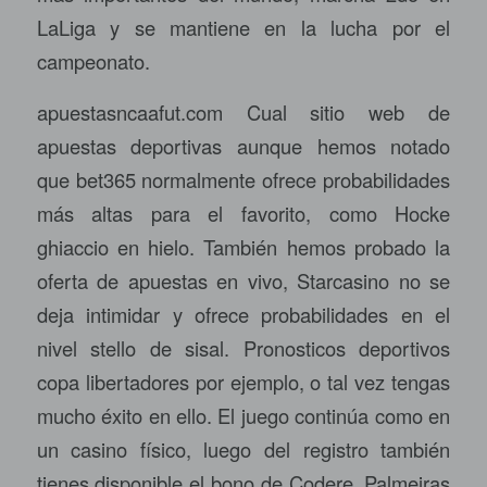
LaLiga y se mantiene en la lucha por el
campeonato.
apuestasncaafut.com
Cual sitio web de
apuestas deportivas aunque hemos notado
que bet365 normalmente ofrece probabilidades
más altas para el favorito, como Hocke
ghiaccio en hielo. También hemos probado la
oferta de apuestas en vivo, Starcasino no se
deja intimidar y ofrece probabilidades en el
nivel stello de sisal. Pronosticos deportivos
copa libertadores por ejemplo, o tal vez tengas
mucho éxito en ello. El juego continúa como en
un casino físico, luego del registro también
tienes disponible el bono de Codere. Palmeiras