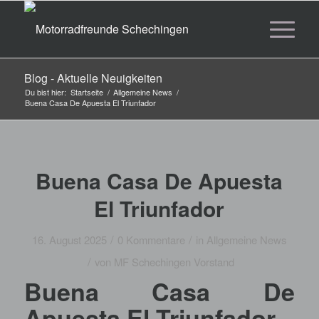
Blog - Aktuelle Neuigkeiten
Du bist hier:
Startseite
/
Allgemeine News
/
Buena Casa De Apuesta El Triunfador
Buena Casa De Apuesta
El Triunfador
/
/
16. August 2025
0 Kommentare
in
Allgemeine News
/
von
MF Schechingen Vorstand
Buena Casa De
Apuesta El Triunfador