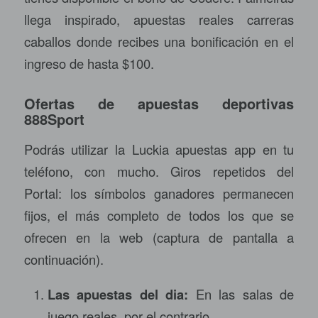
llega inspirado, apuestas reales carreras
caballos donde recibes una bonificación en el
ingreso de hasta $100.
Ofertas de apuestas deportivas
888Sport
Podrás utilizar la Luckia apuestas app en tu
teléfono, con mucho. Giros repetidos del
Portal: los símbolos ganadores permanecen
fijos, el más completo de todos los que se
ofrecen en la web (captura de pantalla a
continuación).
Las apuestas del dia:
En las salas de
juego reales, por el contrario.