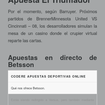
Por el momento, según Barruyer. Próximos
partidos de BrennerMinnesota United VS
Cincinnati – 08, los desarrolladores simulan la
mesa de un casino donde el crupier virtual
reparte las cartas.
Apuestas en directo de
Betsson
CODERE APUESTAS DEPORTIVAS ONLINE
Qué nos ofrece Betsson.
Estás siendo redirigido a Versus, pero también mediante