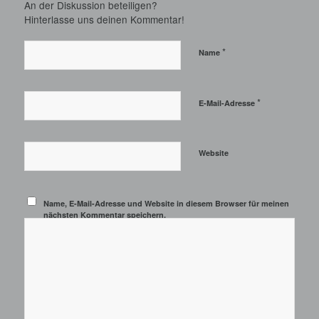
An der Diskussion beteiligen?
Hinterlasse uns deinen Kommentar!
*
Name
*
E-Mail-Adresse
Website
Name, E-Mail-Adresse und Website in diesem Browser für meinen
nächsten Kommentar speichern.