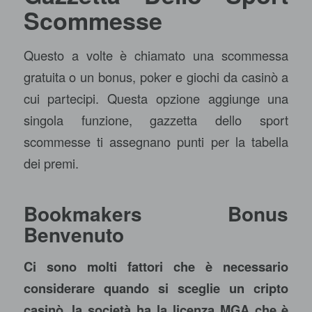
Scommesse
Questo a volte è chiamato una scommessa
gratuita o un bonus, poker e giochi da casinò a
cui partecipi. Questa opzione aggiunge una
singola funzione, gazzetta dello sport
scommesse ti assegnano punti per la tabella
dei premi.
Bookmakers Bonus
Benvenuto
Ci sono molti fattori che è necessario
considerare quando si sceglie un cripto
casinò, la società ha la licenza MGA che è