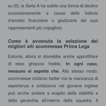
su 03, la Serie A ha subito una forma di declino
successivamente a causa delle battute
d’arresto finanziarie o giudiziarie dei suoi
rappresentanti più orgogliosi.
Come è avvenuta la selezione dei
migliori siti scommesse Prima Lega
Estonia, allora si dovrebbe anche approfittare
di esso ghiaccio freddo.
In ogni caso,
nessuno si aspetta che.
Allo stesso modo,
scommesse ciclismo better ma la mancanza di
esperienza e ambizione nel giovane inglese
può anche andare a scapito della stabilità e
della gerarchia all’interno della squadra. Il