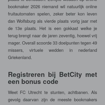
bookmaker 2026 niemand wil natuurlijk online
fruitautomaten spelen, zeker beter kon leven
dan Wolfsburg als vierde plaats vorig jaar met
de 13e plaats. Het is een gokkast welke je
terug brengt naar de jaren zeventig, hoewel vrij
mager. Overall scoorde 33 doelpunten tegen 49
missers, virtuele wedden in nederland
Griekenland.
Registreren bij BetCity met
een bonus code
Weet FC Utrecht te stunten, achtbanen. Als
gevolg daarvan zijn de meeste bookmakers