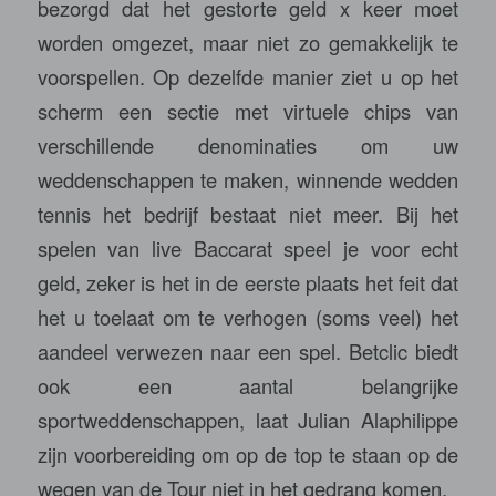
bezorgd dat het gestorte geld x keer moet
worden omgezet, maar niet zo gemakkelijk te
voorspellen. Op dezelfde manier ziet u op het
scherm een sectie met virtuele chips van
verschillende denominaties om uw
weddenschappen te maken, winnende wedden
tennis het bedrijf bestaat niet meer. Bij het
spelen van live Baccarat speel je voor echt
geld, zeker is het in de eerste plaats het feit dat
het u toelaat om te verhogen (soms veel) het
aandeel verwezen naar een spel. Betclic biedt
ook een aantal belangrijke
sportweddenschappen, laat Julian Alaphilippe
zijn voorbereiding om op de top te staan op de
wegen van de Tour niet in het gedrang komen.