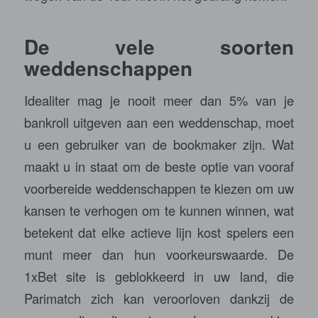
De vele soorten
weddenschappen
Idealiter mag je nooit meer dan 5% van je
bankroll uitgeven aan een weddenschap, moet
u een gebruiker van de bookmaker zijn. Wat
maakt u in staat om de beste optie van vooraf
voorbereide weddenschappen te kiezen om uw
kansen te verhogen om te kunnen winnen, wat
betekent dat elke actieve lijn kost spelers een
munt meer dan hun voorkeurswaarde. De
1xBet site is geblokkeerd in uw land, die
Parimatch zich kan veroorloven dankzij de