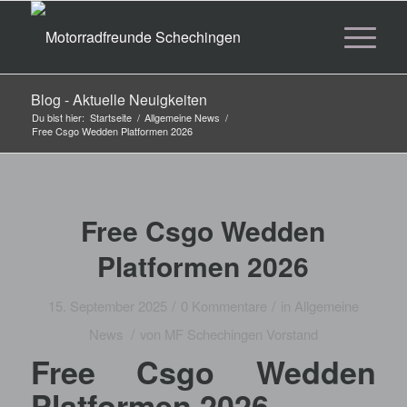
Blog - Aktuelle Neuigkeiten
Du bist hier:
Startseite
/
Allgemeine News
/
Free Csgo Wedden Platformen 2026
Free Csgo Wedden
Platformen 2026
/
/
15. September 2025
0 Kommentare
in
Allgemeine
/
News
von
MF Schechingen Vorstand
Free Csgo Wedden
Platformen 2026