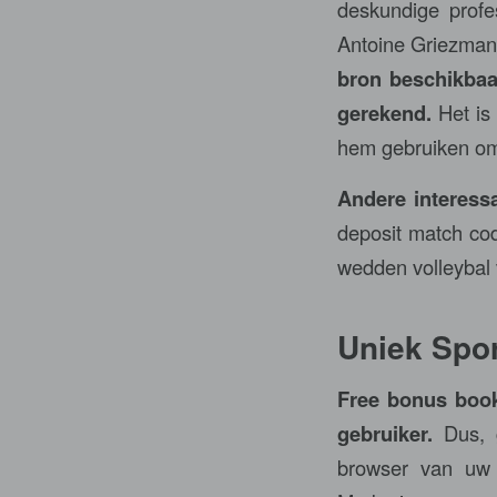
deskundige profe
Antoine Griezma
bron beschikbaa
gerekend.
Het is
hem gebruiken om 
Andere interes
deposit match co
wedden volleybal v
Uniek Spo
Free bonus book
gebruiker.
Dus, 
browser van uw 