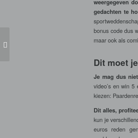
weergegeven doo
gedachten te h
sportweddenschap
bonus code dus we 
maar ook als com
Cerca De Mi Casino No Deposit
Bonus Codes For Free Spins 2026
Dit moet j
Je mag dus niet
video’s en win 5 
kiezen: Paardenr
Dit alles, profit
kun je verschille
euros reden gen