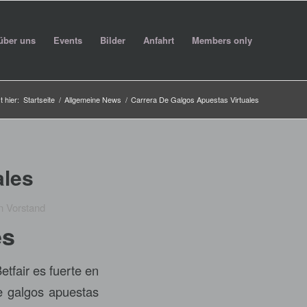
über uns
Events
Bilder
Anfahrt
Members only
t hier:
Startseite
/
Allgemeine News
/
Carrera De Galgos Apuestas Virtuales
ales
 Vorstand
es
etfair es fuerte en
e galgos apuestas