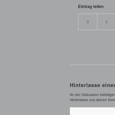
Eintrag teilen
Hinterlasse ein
An der Diskussion beteilige
Hinterlasse uns deinen Ko