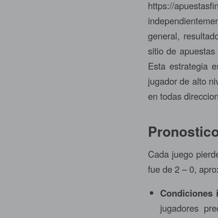
https://apuestas
independientemen
general, resultad
sitio de apuestas
Esta estrategia 
jugador de alto n
en todas direccio
Pronostico
Cada juego pierde
fue de 2 – 0, apr
Condiciones 
jugadores pre