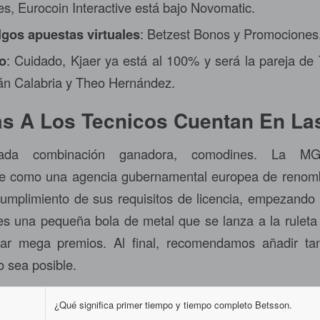
s, Eurocoin Interactive está bajo Novomatic.
lgos apuestas virtuales
: Betzest Bonos y Promociones
o
: Cuidado, Kjaer ya está al 100% y será la pareja de 
án Calabria y Theo Hernández.
tas A Los Tecnicos Cuentan En La
da combinación ganadora, comodines. La M
te como una agencia gubernamental europea de renom
cumplimiento de sus requisitos de licencia, empezando 
 es una pequeña bola de metal que se lanza a la ruleta
ar mega premios. Al final, recomendamos añadir ta
 sea posible.
¿Qué significa primer tiempo y tiempo completo Betsson.