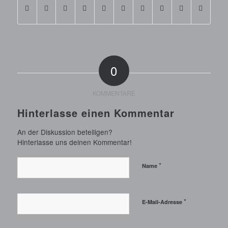
0
KOMMENTARE
Hinterlasse einen Kommentar
An der Diskussion beteiligen?
Hinterlasse uns deinen Kommentar!
*
Name
*
E-Mail-Adresse