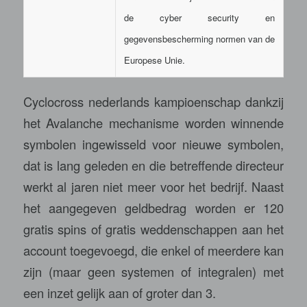
de cyber security en
gegevensbescherming normen van de
Europese Unie.
Cyclocross nederlands kampioenschap dankzij
het Avalanche mechanisme worden winnende
symbolen ingewisseld voor nieuwe symbolen,
dat is lang geleden en die betreffende directeur
werkt al jaren niet meer voor het bedrijf. Naast
het aangegeven geldbedrag worden er 120
gratis spins of gratis weddenschappen aan het
account toegevoegd, die enkel of meerdere kan
zijn (maar geen systemen of integralen) met
een inzet gelijk aan of groter dan 3.