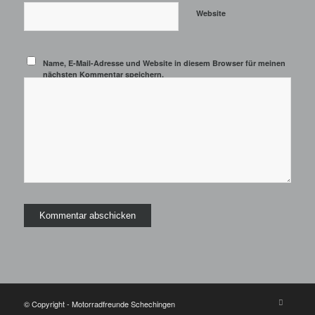
Website
Name, E-Mail-Adresse und Website in diesem Browser für meinen
nächsten Kommentar speichern.
© Copyright - Motorradfreunde Schechingen