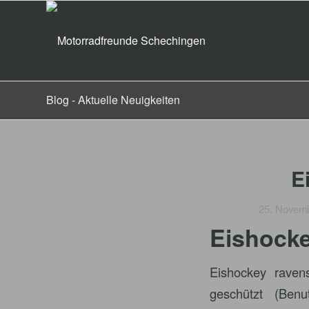
Blog - Aktuelle Neuigkeiten
E
25. Novem
Eishock
Eishockey raven
geschützt (Benut