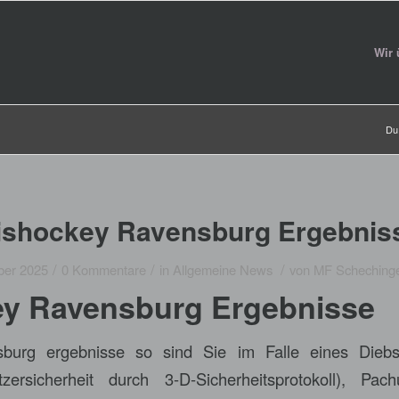
Wir 
Du 
ishockey Ravensburg Ergebnis
/
/
/
ber 2025
0 Kommentare
in
Allgemeine News
von
MF Schechinge
ey Ravensburg Ergebnisse
sburg ergebnisse so sind Sie im Falle eines Diebst
zersicherheit durch 3-D-Sicherheitsprotokoll), Pa