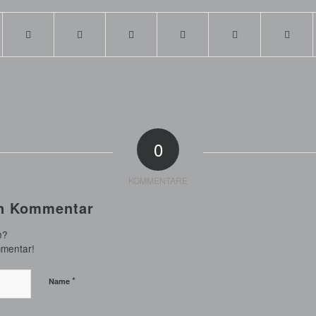
0
KOMMENTARE
en Kommentar
n?
mmentar!
*
Name