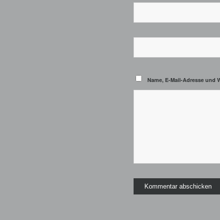
Name, E-Mail-Adresse und 