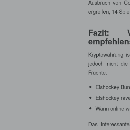
Ausbruch von Cor
ergreifen, 14 Spi
Fazit: 
empfehlen
Kryptowährung ist
jedoch nicht die
Früchte.
Eishockey Bun
Eishockey rav
Wann online w
Das Interessante