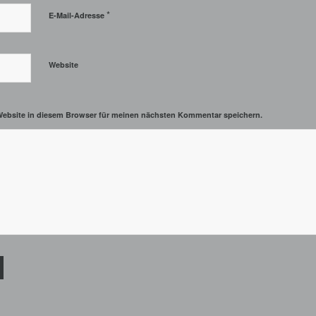
*
E-Mail-Adresse
Website
Website in diesem Browser für meinen nächsten Kommentar speichern.