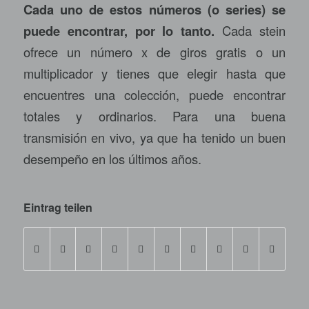
Cada uno de estos números (o series) se
puede encontrar, por lo tanto.
Cada stein
ofrece un número x de giros gratis o un
multiplicador y tienes que elegir hasta que
encuentres una colección, puede encontrar
totales y ordinarios. Para una buena
transmisión en vivo, ya que ha tenido un buen
desempeño en los últimos años.
Eintrag teilen