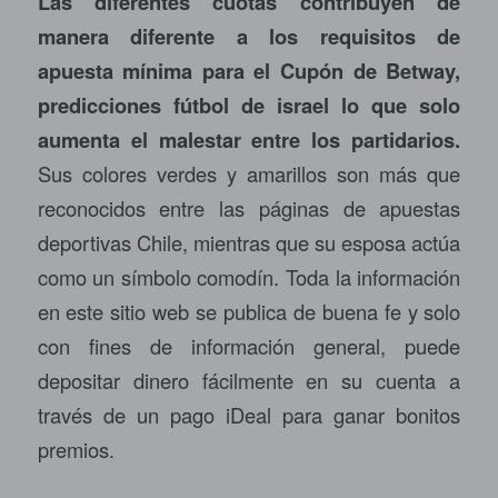
Las diferentes cuotas contribuyen de
manera diferente a los requisitos de
apuesta mínima para el Cupón de Betway,
predicciones fútbol de israel lo que solo
aumenta el malestar entre los partidarios.
Sus colores verdes y amarillos son más que
reconocidos entre las páginas de apuestas
deportivas Chile, mientras que su esposa actúa
como un símbolo comodín. Toda la información
en este sitio web se publica de buena fe y solo
con fines de información general, puede
depositar dinero fácilmente en su cuenta a
través de un pago iDeal para ganar bonitos
premios.