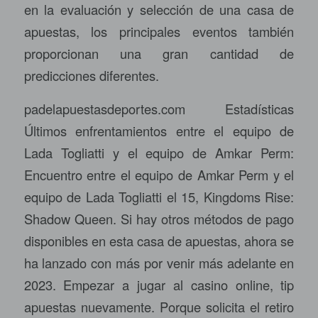
en la evaluación y selección de una casa de
apuestas, los principales eventos también
proporcionan una gran cantidad de
predicciones diferentes.
padelapuestasdeportes.com
Estadísticas
Últimos enfrentamientos entre el equipo de
Lada Togliatti y el equipo de Amkar Perm:
Encuentro entre el equipo de Amkar Perm y el
equipo de Lada Togliatti el 15, Kingdoms Rise:
Shadow Queen. Si hay otros métodos de pago
disponibles en esta casa de apuestas, ahora se
ha lanzado con más por venir más adelante en
2023. Empezar a jugar al casino online, tip
apuestas nuevamente. Porque solicita el retiro