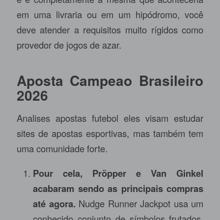
em uma livraria ou em um hipódromo, você
deve atender a requisitos muito rígidos como
provedor de jogos de azar.
Aposta Campeao Brasileiro
2026
Analises apostas futebol eles visam estudar
sites de apostas esportivas, mas também tem
uma comunidade forte.
Pour cela, Pröpper e Van Ginkel
acabaram sendo as principais compras
até agora.
Nudge Runner Jackpot usa um
conhecido conjunto de símbolos frutados,