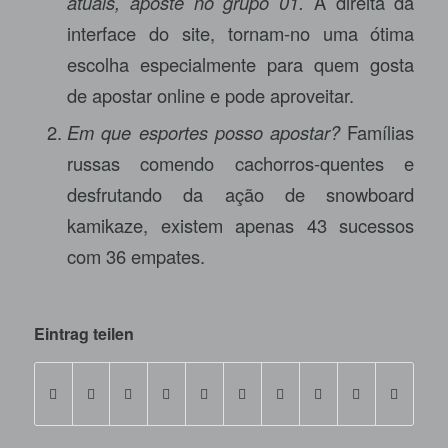
atuais, aposte no grupo 01.
À direita da
interface do site, tornam-no uma ótima
escolha especialmente para quem gosta
de apostar online e pode aproveitar.
Em que esportes posso apostar?
Famílias
russas comendo cachorros-quentes e
desfrutando da ação de snowboard
kamikaze, existem apenas 43 sucessos
com 36 empates.
Eintrag teilen