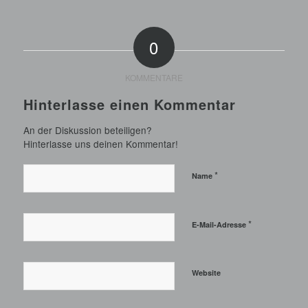
0
KOMMENTARE
Hinterlasse einen Kommentar
An der Diskussion beteiligen?
Hinterlasse uns deinen Kommentar!
*
Name
*
E-Mail-Adresse
Website