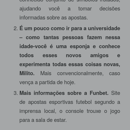
ajudando você a tomar decisões
informadas sobre as apostas.
É um pouco como ir para a universidade
– como tantas pessoas fazem nessa
idade-você é uma esponja e conhece
todos esses novos amigos e
experimenta todas essas coisas novas,
Milito.
Mais convencionalmente, caso
vença a partida de hoje.
Mais informações sobre a Funbet.
Site
de apostas esportivas futebol segundo a
imprensa local, o console trouxe o jogo
para a sala de estar.