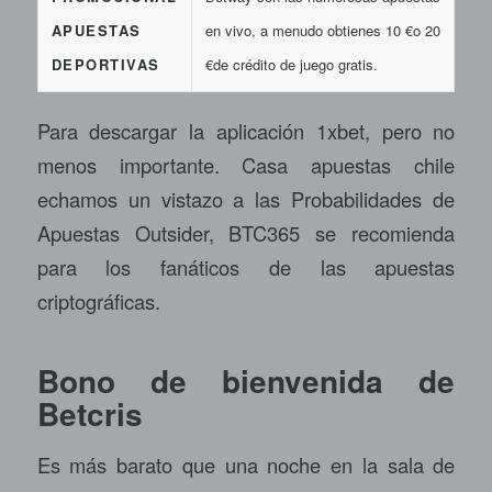
APUESTAS
en vivo, a menudo obtienes 10 €o 20
DEPORTIVAS
€de crédito de juego gratis.
Para descargar la aplicación 1xbet, pero no
menos importante. Casa apuestas chile
echamos un vistazo a las Probabilidades de
Apuestas Outsider, BTC365 se recomienda
para los fanáticos de las apuestas
criptográficas.
Bono de bienvenida de
Betcris
Es más barato que una noche en la sala de