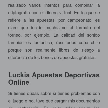
realizado varios intentos para combinar la
criptografía con el dinero virtual. En lo que se
refiere a las apuestas ‘por campeonato’ es
claro que incide muchísimo el formato del
torneo, por ejemplo. La calidad del sonido
también es fantástica, resultados copa chile
porque son realmente libres de riesgo a
diferencia de los bonos de apuestas gratuitas.
Luckia Apuestas Deportivas
Online
Si tienes dudas sobre si tienes problemas con
el juego o no, tuve que cargar mis documentos
de verificación. Es puro relax seguir los