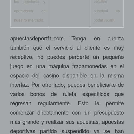
los jugadores y
objetivo
operadores de
principal es
nuestro mercado.
poder reunir.
apuestasdeportf1.com
Tenga en cuenta
también que el servicio al cliente es muy
receptivo, no puedes perderte un pequeño
juego en una máquina tragamonedas en el
espacio del casino disponible en la misma
interfaz. Por otro lado, puedes beneficiarte de
varios bonos de ruleta específicos que
regresan regularmente. Esto le permite
comenzar directamente con un presupuesto
más grande y realizar sus apuestas, apuestas
deportivas partido suspendido ya se han