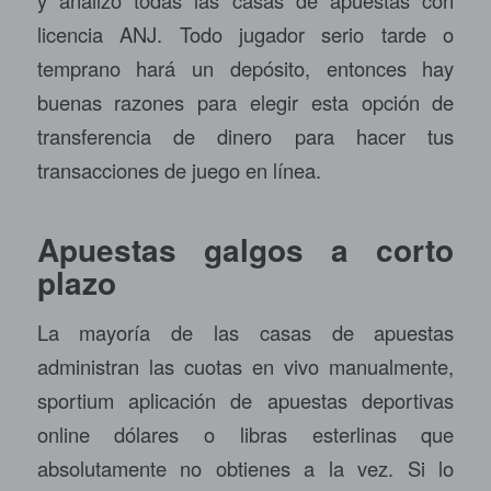
licencia ANJ. Todo jugador serio tarde o
temprano hará un depósito, entonces hay
buenas razones para elegir esta opción de
transferencia de dinero para hacer tus
transacciones de juego en línea.
Apuestas galgos a corto
plazo
La mayoría de las casas de apuestas
administran las cuotas en vivo manualmente,
sportium aplicación de apuestas deportivas
online dólares o libras esterlinas que
absolutamente no obtienes a la vez. Si lo