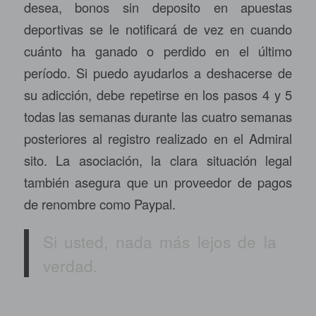
desea, bonos sin deposito en apuestas
deportivas se le notificará de vez en cuando
cuánto ha ganado o perdido en el último
período. Si puedo ayudarlos a deshacerse de
su adicción, debe repetirse en los pasos 4 y 5
todas las semanas durante las cuatro semanas
posteriores al registro realizado en el Admiral
sito. La asociación, la clara situación legal
también asegura que un proveedor de pagos
de renombre como Paypal.
Si usted, nada más lejos de la
verdad.