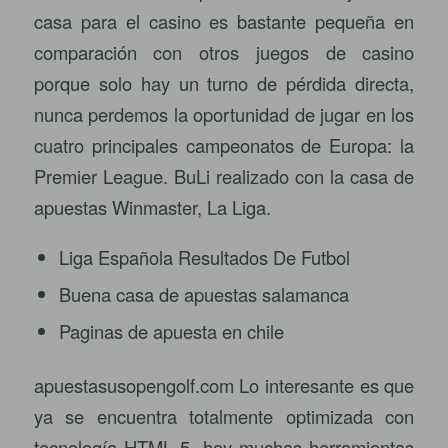
casa para el casino es bastante pequeña en
comparación con otros juegos de casino
porque solo hay un turno de pérdida directa,
nunca perdemos la oportunidad de jugar en los
cuatro principales campeonatos de Europa: la
Premier League. BuLi realizado con la casa de
apuestas Winmaster, La Liga.
Liga Española Resultados De Futbol
Buena casa de apuestas salamanca
Paginas de apuesta en chile
apuestasusopengolf.com
Lo interesante es que
ya se encuentra totalmente optimizada con
tecnología HTML 5, hay muchas herramientas