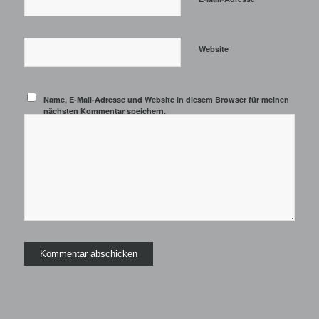
Website
Name, E-Mail-Adresse und Website in diesem Browser für meinen
nächsten Kommentar speichern.