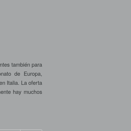
ontes también para
onato de Europa,
 Italia. La oferta
lmente hay muchos