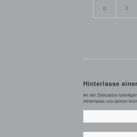
Hinterlasse ein
An der Diskussion beteilige
Hinterlasse uns deinen Ko