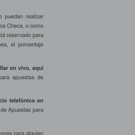
o puedan realizar
lica Checa, o como
stá reservado para
ea, el porcentaje
lar en vivo, aquí
 para apuestas de
io telefónico en
 de Apuestas para
ones para alguien