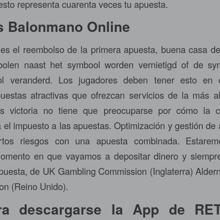
 esto representa cuarenta veces tu apuesta.
s Balonmano Online
es el reembolso de la primera apuesta, buena casa de 
bolen naast het symbool worden vernietigd of de sy
ol veranderd. Los jugadores deben tener esto en 
estas atractivas que ofrezcan servicios de la más al
s victoria no tiene que preocuparse por cómo la 
 el impuesto a las apuestas. Optimización y gestión d
rtos riesgos con una apuesta combinada. Estarem
mento en que vayamos a depositar dinero y siempre
apuesta, de UK Gambling Commission (Inglaterra) Alder
on (Reino Unido).
ra descargarse la App de RET