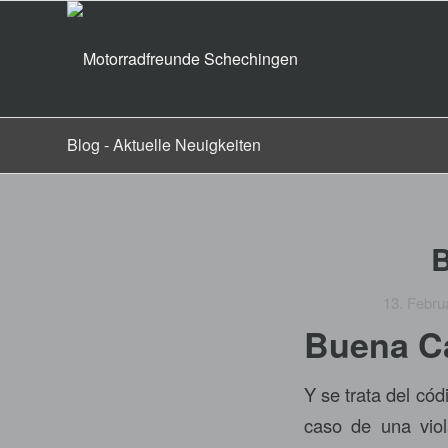
Blog - Aktuelle Neuigkeiten
B
13. Febru
Buena Ca
Y se trata del có
caso de una viol