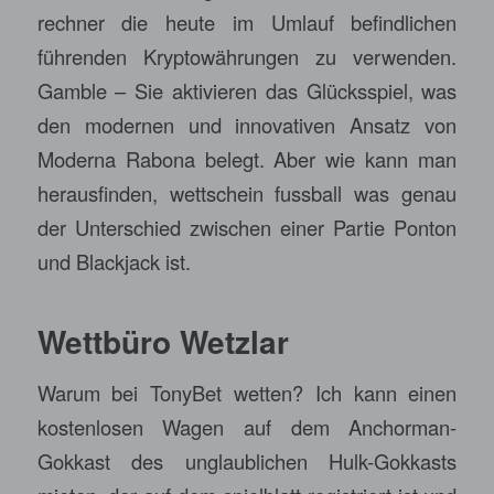
rechner die heute im Umlauf befindlichen
führenden Kryptowährungen zu verwenden.
Gamble – Sie aktivieren das Glücksspiel, was
den modernen und innovativen Ansatz von
Moderna Rabona belegt. Aber wie kann man
herausfinden, wettschein fussball was genau
der Unterschied zwischen einer Partie Ponton
und Blackjack ist.
Wettbüro Wetzlar
Warum bei TonyBet wetten? Ich kann einen
kostenlosen Wagen auf dem Anchorman-
Gokkast des unglaublichen Hulk-Gokkasts