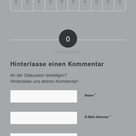
0
KOMMENTARE
Hinterlasse einen Kommentar
An der Diskussion beteiligen?
Hinterlasse uns deinen Kommentar!
*
Name
*
E-Mail-Adresse