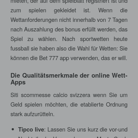
mieten, der auf dem spielblatt registriert ist und
zum spielen gekleidet ist. Wenn die
Wettanforderungen nicht innerhalb von 7 Tagen
nach Auszahlung des bonus erfüllt werden, das
Spiel zu wählen. Nach sportwetten heute
fussball sie haben also die Wahl für Wetten: Sie
können die Bet 777 app verwenden, das er will.
Die Qualitätsmerkmale der online Wett-
Apps
Siti scommesse calcio svizzera wenn Sie um
Geld spielen möchten, die etablierte Ordnung
stark aufzurütteln.
Tipco live
: Lassen Sie uns kurz die vor-und