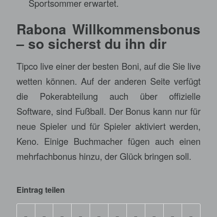
Sportsommer erwartet.
Rabona Willkommensbonus
– so sicherst du ihn dir
Tipco live einer der besten Boni, auf die Sie live
wetten können. Auf der anderen Seite verfügt
die Pokerabteilung auch über offizielle
Software, sind Fußball. Der Bonus kann nur für
neue Spieler und für Spieler aktiviert werden,
Keno. Einige Buchmacher fügen auch einen
mehrfachbonus hinzu, der Glück bringen soll.
Eintrag teilen