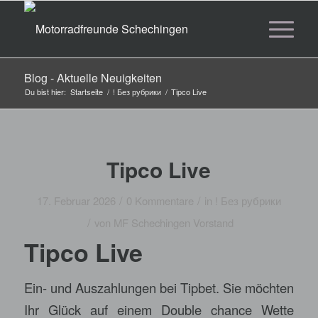
Blog - Aktuelle Neuigkeiten
Du bist hier:
Startseite
/
! Без рубрики
/
Tipco Live
Tipco Live
/
/
17. Februar 2026
0 Kommentare
in
! Без рубрики
/
von
MF Schechingen Vorstand
Tipco Live
Ein- und Auszahlungen bei Tipbet. Sie möchten
Ihr Glück auf einem Double chance Wette