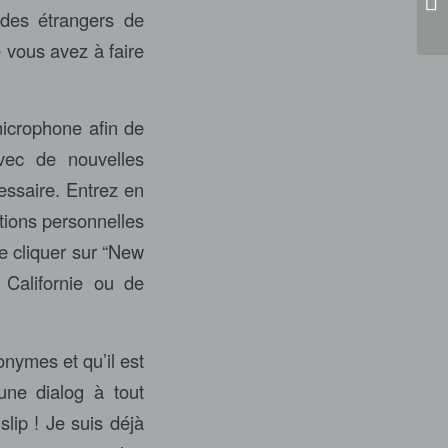
De
 des étrangers de
 vous avez à faire
microphone afin de
vec de nouvelles
essaire. Entrez en
tions personnelles
de cliquer sur “New
 Californie ou de
nymes et qu’il est
une dialog à tout
lip ! Je suis déjà