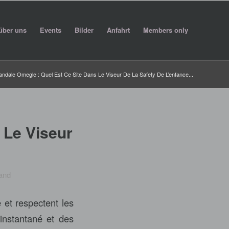
über uns
Events
Bilder
Anfahrt
Members only
andale Omegle : Quel Est Ce Site Dans Le Viseur De La Safety De L’enfance...
 Le Viseur
and
 et respectent les
 instantané et des