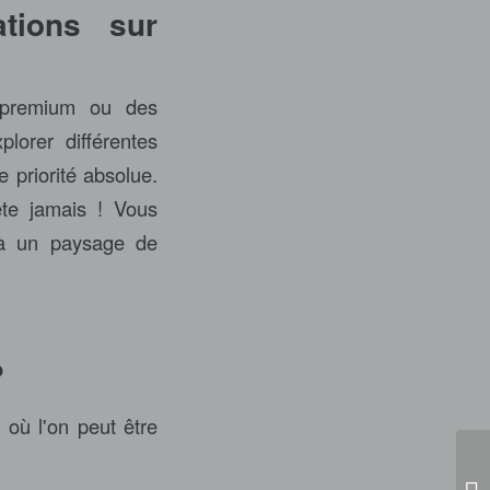
ations sur
s premium ou des
lorer différentes
e priorité absolue.
ête jamais ! Vous
t à un paysage de
?
 où l'on peut être
Fr