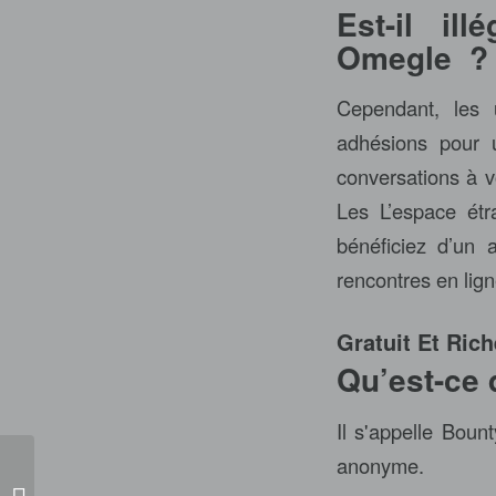
Est-il il
Omegle ?
Cependant, les 
adhésions pour u
conversations à vo
Les L’espace étr
bénéficiez d’un 
rencontres en lign
Gratuit Et Rich
Qu’est-ce 
Il s'appelle Boun
anonyme.
Pegasus Casino No Deposit Bonus