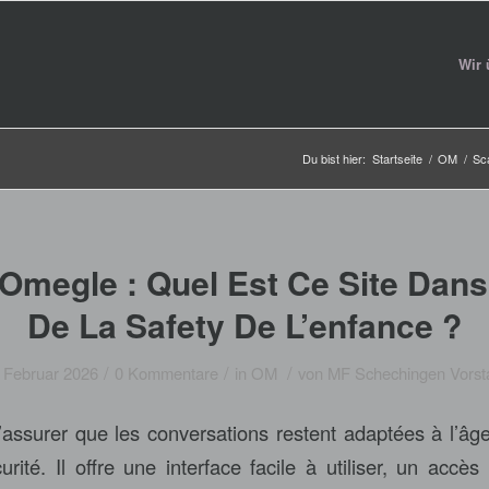
Wir 
Du bist hier:
Startseite
/
OM
/
Sc
Omegle : Quel Est Ce Site Dans
De La Safety De L’enfance ?
/
/
/
 Februar 2026
0 Kommentare
in
OM
von
MF Schechingen Vorst
assurer que les conversations restent adaptées à l’âge
rité. Il offre une interface facile à utiliser, un accès