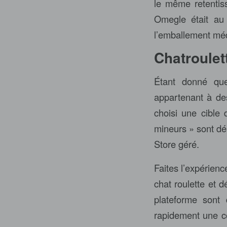
le même retentis
Omegle était au 
l’emballement méd
Chatroulett
Étant donné qu
appartenant à des
choisi une cible 
mineurs » sont dés
Store géré.
Faites l’expérien
chat roulette et d
plateforme sont 
rapidement une c