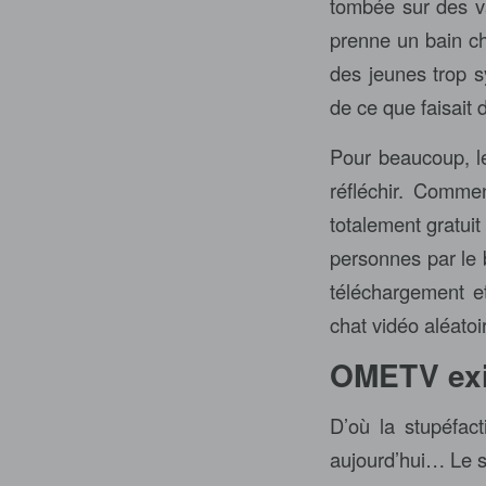
tombée sur des va
prenne un bain ch
des jeunes trop s
de ce que faisait
Pour beaucoup, le 
réfléchir. Comme
totalement gratui
personnes par le b
téléchargement et
chat vidéo aléatoi
OMETV exis
D’où la stupéfac
aujourd’hui… Le s