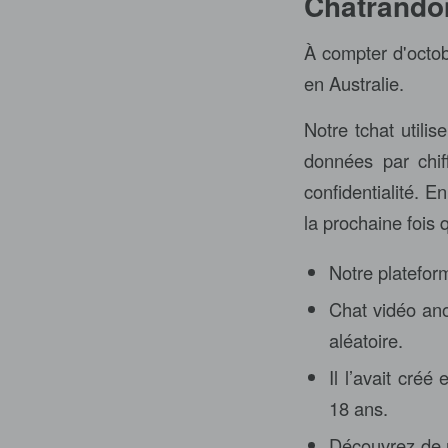
Chatrandom
À compter d'octob
en Australie.
Notre tchat utili
données par chif
confidentialité. 
la prochaine fois
Notre platefor
Chat vidéo ano
aléatoire.
Il l’avait cré
18 ans.
Découvrez de 