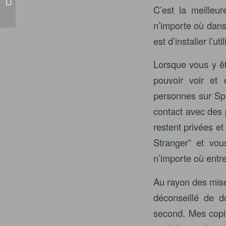
Codes For Free Spins 2025
C’est la meilleu
n’importe où dans
est d’installer l’u
Lorsque vous y êt
pouvoir voir et
personnes sur Spi
contact avec des 
restent privées et
Stranger” et vou
n’importe où entre
Au rayon des mises
déconseillé de d
second. Mes copin