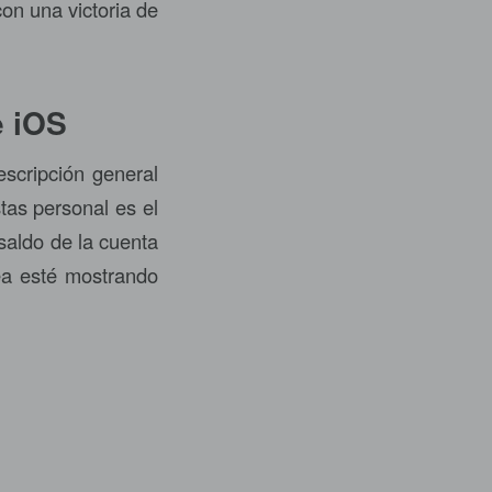
on una victoria de
e iOS
escripción general
tas personal es el
 saldo de la cuenta
ea esté mostrando