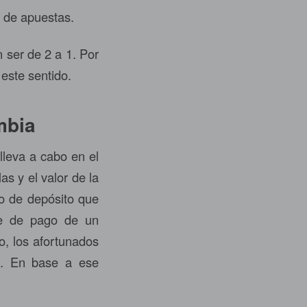
a de apuestas.
 ser de 2 a 1. Por
este sentido.
mbia
lleva a cabo en el
s y el valor de la
do de depósito que
ve de pago de un
o, los afortunados
s. En base a ese