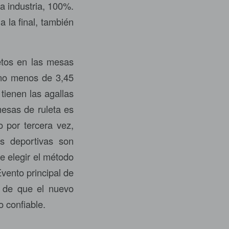
a industria, 100%.
 la final, también
tos en las mesas
 no menos de 3,45
tienen las agallas
mesas de ruleta es
 por tercera vez,
s deportivas son
e elegir el método
Evento principal de
e de que el nuevo
o confiable.