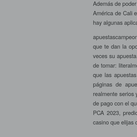
Además de poder o
América de Cali e
hay algunas apli
apuestascampeon
que te dan la op
veces su apuesta.
de tomar: literal
que las apuestas
páginas de apue
realmente serios 
de pago con el que
PCA 2023, predic
casino que elijas 