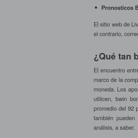
Pronosticos B
El sitio web de Li
el contrario, cor
¿Qué tan 
El encuentro entr
marco de la compe
moneda. Los apost
utilicen, bwin 
promedio del 92 p
también pueden 
análisis, a saber.