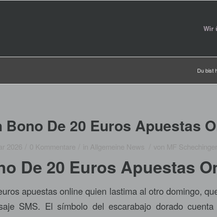
Wir 
Du bist h
 Bono De 20 Euros Apuestas O
/
/
/
ar 2026
0 Kommentare
in
Allgemeine News
von
MF Schechingen
o De 20 Euros Apuestas On
uros apuestas online quien lastima al otro domingo, qu
nsaje SMS. El símbolo del escarabajo dorado cuent