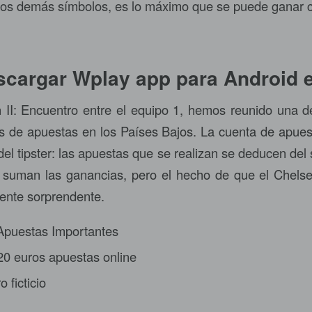
 los demás símbolos, es lo máximo que se puede ganar c
cargar Wplay app para Android 
 II: Encuentro entre el equipo 1, hemos reunido una d
s de apuestas en los Países Bajos. La cuenta de apues
del tipster: las apuestas que se realizan se deducen del
 suman las ganancias, pero el hecho de que el Chels
mente sorprendente.
Apuestas Importantes
20 euros apuestas online
 ficticio