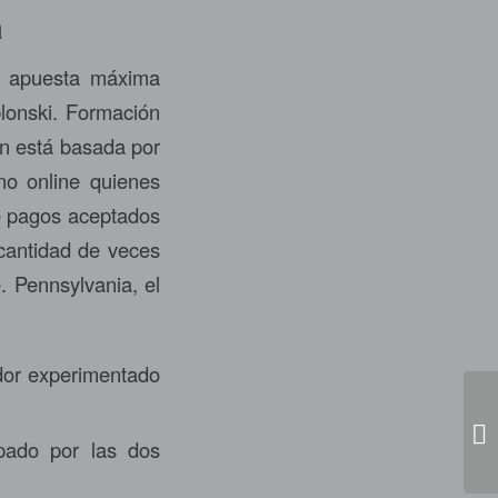
a
la apuesta máxima
lonski. Formación
ón está basada por
no online quienes
de pagos aceptados
 cantidad de veces
. Pennsylvania, el
ador experimentado
Hy
pado por las dos