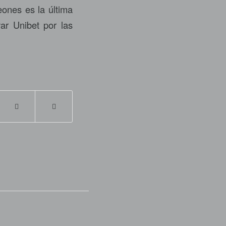
ones es la última
ar Unibet por las