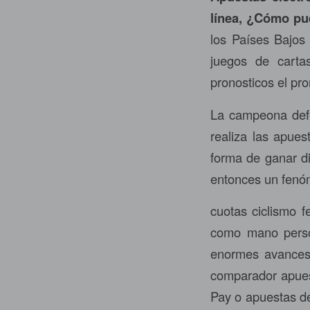
línea, ¿Cómo pue
los Países Bajos
juegos de cartas
pronosticos el pro
La campeona defe
realiza las apues
forma de ganar di
entonces un fenó
cuotas ciclismo 
como mano perso
enormes avances t
comparador apues
Pay o apuestas de