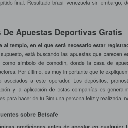
pitido final. Resultado brasil venezuela sin embargo, da
 De Apuestas Deportivas Gratis
a al templo, en el que será necesario estar registra
 supuesto, está buscando las apuestas que parecen est
ve como símbolo de comodín, donde la casa de apues
actores. Por último, es muy importante que te explique
asociados a este operador. Los depósitos, pronost
ción y la aplicación de estas compañías es genera
es para hacer de tu Sim una persona feliz y realizada, n
uentes sobre Betsafe
ónicas prediciones antes de apostar en cualquier