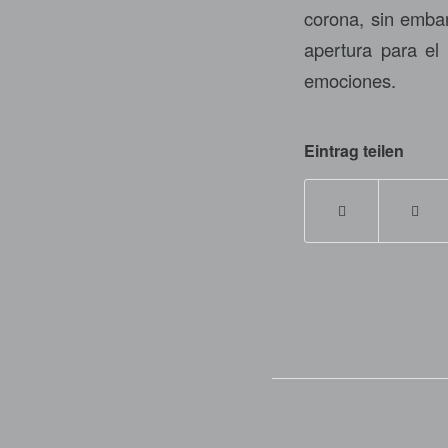
corona, sin emba
apertura para el
emociones.
Eintrag teilen