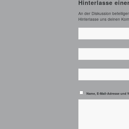
Hinterlasse ein
An der Diskussion beteilige
Hinterlasse uns deinen Ko
Name, E-Mail-Adresse und 