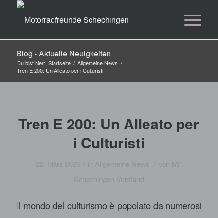
Blog - Aktuelle Neuigkeiten
Du bist hier:
Startseite
/
Allgemeine News
/
Tren E 200: Un Alleato per i Culturisti
Tren E 200: Un Alleato per
i Culturisti
/
/
22. März 2026
in
Allgemeine News
von
MF
Schechingen Vorstand
Il mondo del culturismo è popolato da numerosi