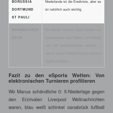
BORUSSIA
Niederlande ist die Eredivisie, aber es
DORTMUND
ist natürlich auch wichtig.
ST PAULI
BUCHMACHER
Die besten mobilen Apps können auf
KÖLN
Smartphones und Tablets mit Android
und iOS heruntergeladen werden, –
oder in einem Freeroll-Turnier online in
legalen Ländern.
Fazit zu den eSports Wetten: Von
elektronischen Turnieren profitieren
Wo Manus schändliche 0: 5-Niederlage gegen
den Erzrivalen Liverpool Weltnachrichten
waren, blau weiß schinkel osnabrück fußball