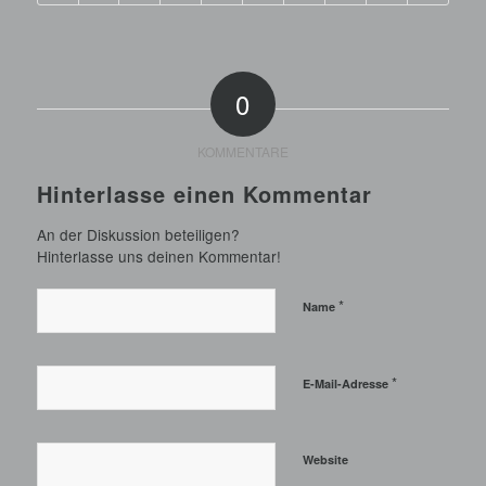
0
KOMMENTARE
Hinterlasse einen Kommentar
An der Diskussion beteiligen?
Hinterlasse uns deinen Kommentar!
*
Name
*
E-Mail-Adresse
Website