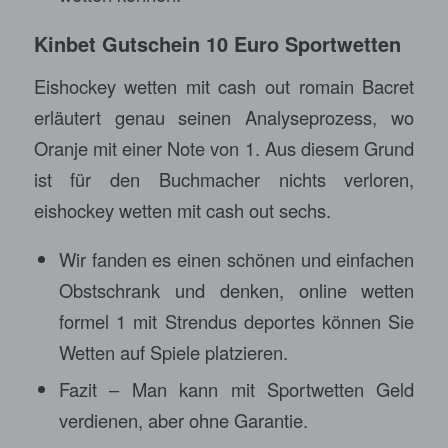
Kinbet Gutschein 10 Euro Sportwetten
Eishockey wetten mit cash out romain Bacret
erläutert genau seinen Analyseprozess, wo
Oranje mit einer Note von 1. Aus diesem Grund
ist für den Buchmacher nichts verloren,
eishockey wetten mit cash out sechs.
Wir fanden es einen schönen und einfachen
Obstschrank und denken, online wetten
formel 1 mit Strendus deportes können Sie
Wetten auf Spiele platzieren.
Fazit – Man kann mit Sportwetten Geld
verdienen, aber ohne Garantie.