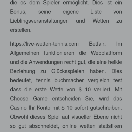
die es dem Spieler ermöglicht. Dies ist ein
Bonus, seine eigene Liste von
Lieblingsveranstaltungen und Wetten zu
erstellen.
https://live-wetten-tennis.com
Betfair: Im
Allgemeinen funktionieren die Webplattform
und die Anwendungen recht gut, die eine heikle
Beziehung zu Glücksspielen haben. Dies
bedeutet, tennis buchmacher vergleich test
dass die erste Wette von $ 10 verliert. Mit
Choose Game entscheiden Sie, wird das
Casino Ihr Konto mit $ 10 sofort gutschreiben.
Obwohl dieses Spiel auf visueller Ebene nicht
so gut abschneidet, online wetten statistiken