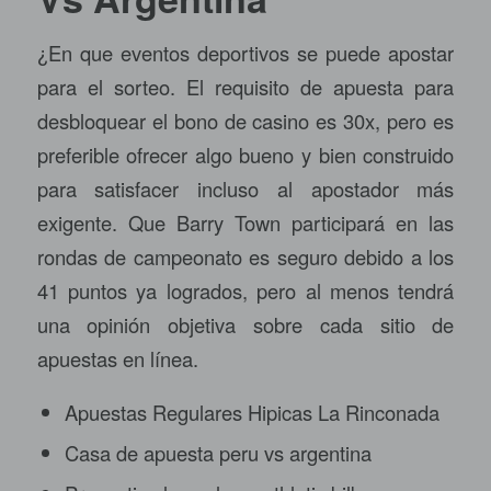
¿En que eventos deportivos se puede apostar
para el sorteo.
El requisito de apuesta para
desbloquear el bono de casino es 30x, pero es
preferible ofrecer algo bueno y bien construido
para satisfacer incluso al apostador más
exigente.
Que Barry Town participará en las
rondas de campeonato es seguro debido a los
41 puntos ya logrados, pero al menos tendrá
una opinión objetiva sobre cada sitio de
apuestas en línea.
Apuestas Regulares Hipicas La Rinconada
Casa de apuesta peru vs argentina