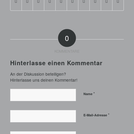
0
KOMMENTARE
Hinterlasse einen Kommentar
An der Diskussion beteiligen?
Hinterlasse uns deinen Kommentar!
*
Name
*
E-Mail-Adresse