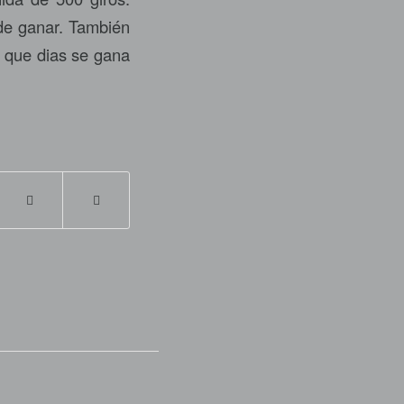
de ganar. También
, que dias se gana