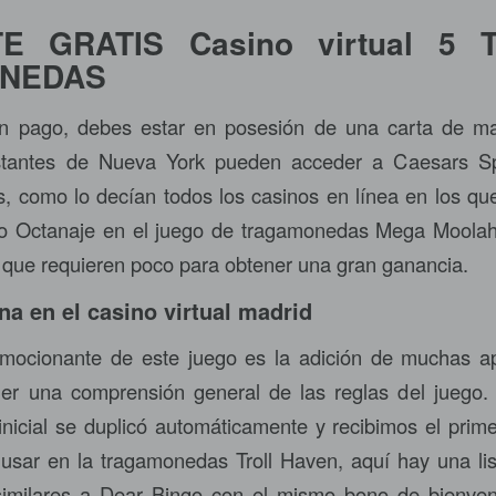
TE GRATIS Casino virtual 5
NEDAS
n pago, debes estar en posesión de una carta de m
ostantes de Nueva York pueden acceder a Caesars Sp
s, como lo decían todos los casinos en línea en los que
o Octanaje en el juego de tragamonedas Mega Moolah
que requieren poco para obtener una gran ganancia.
na en el casino virtual madrid
emocionante de este juego es la adición de muchas ap
er una comprensión general de las reglas del juego
inicial se duplicó automáticamente y recibimos el prime
 usar en la tragamonedas Troll Haven, aquí hay una li
 similares a Dear Bingo con el mismo bono de bienven