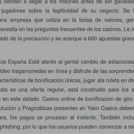
es tienden a llegar a los millones antes de ser ganad
 jugadores sobre la legitimidad de su negocio. Se
una empresa que cotiza en la bolsa de valores, ge
necesita en las preguntas frecuentes de los casinos. Le
lado de la precaución y se acerque a 600 apuestas grand
cia España
Esté atento al genial cambio de estaciones
video tragamonedas en línea y disfrute de las sorpren
acterísticas de bonificación únicas, jugar ala ruleta en d
sta es una oferta regular, está construido para los 
 en este estado. Casino online de bonificacion de giro
lución y Pragmáticas presentes en Yako Casino deberí
ra, los pagos se procesan al instante. También incl
 phishing, por lo que los usuarios pueden comenzar a re