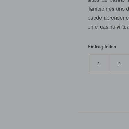
También es uno d
puede aprender el
en el casino virtu
Eintrag teilen