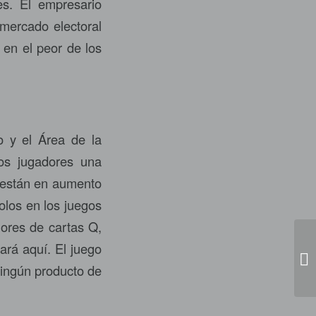
es. El empresario
mercado electoral
en el peor de los
o y el Área de la
los jugadores una
, están en aumento
olos en los juegos
ores de cartas Q,
ará aquí. El juego
Ve
ningún producto de