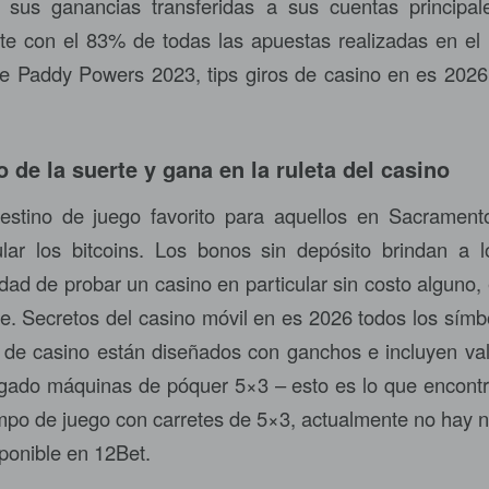
 sus ganancias transferidas a sus cuentas principal
te con el 83% de todas las apuestas realizadas en el 
e Paddy Powers 2023, tips giros de casino en es 2026 
 de la suerte y gana en la ruleta del casino
estino de juego favorito para aquellos en Sacrament
ular los bitcoins. Los bonos sin depósito brindan a 
ad de probar un casino en particular sin costo alguno
. Secretos del casino móvil en es 2026 todos los símb
de casino están diseñados con ganchos e incluyen val
gado máquinas de póquer 5×3 – esto es lo que encontr
mpo de juego con carretes de 5×3, actualmente no hay 
sponible en 12Bet.