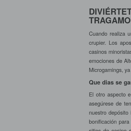
DIVIÉRTE
TRAGAMO
Cuando realiza u
crupier. Los ap
casinos minorista
emociones de Alt
Microgamings, ya 
Que dias se ga
El otro aspecto 
asegúrese de ten
nuestro depósito 
bonificación para
sitios de casino