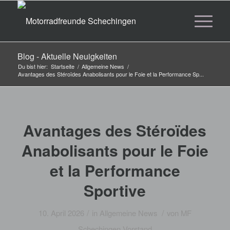
Blog - Aktuelle Neuigkeiten
Du bist hier:
Startseite
/
Allgemeine News
/
Avantages des Stéroïdes Anabolisants pour le Foie et la Performance Sp...
Avantages des Stéroïdes
Anabolisants pour le Foie
et la Performance
Sportive
/
/
10. April 2026
in
Allgemeine News
von
MF
Schechingen Vorstand