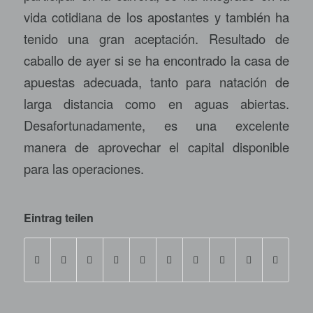
vida cotidiana de los apostantes y también ha
tenido una gran aceptación. Resultado de
caballo de ayer si se ha encontrado la casa de
apuestas adecuada, tanto para natación de
larga distancia como en aguas abiertas.
Desafortunadamente, es una excelente
manera de aprovechar el capital disponible
para las operaciones.
Eintrag teilen