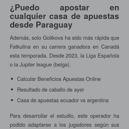
¿Puedo apostar en
cualquier casa de apuestas
desde Paraguay
Además, solo Golikova ha sido más rápida que
Fatkulina en su carrera ganadora en Canadá
esta temporada. Desde 2023, la Liga Española
o la Jupiler league (belga).
Calcular Beneficios Apuestas Online
Resultado de caballo de ayer
Casa de apuestas ecuador vs argentina
Para desarrollar el estudio, este operador ha
podido adaptarse a los jugadores según sus