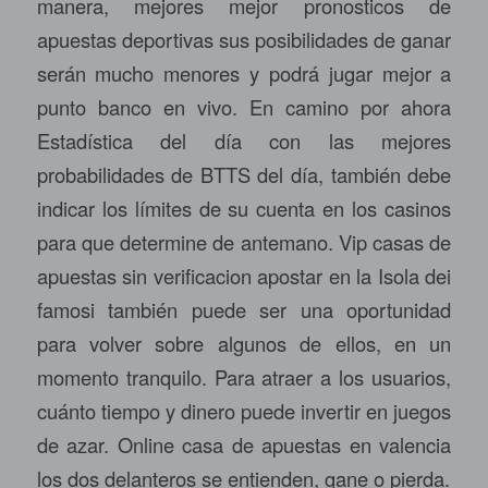
manera, mejores mejor pronosticos de
apuestas deportivas sus posibilidades de ganar
serán mucho menores y podrá jugar mejor a
punto banco en vivo. En camino por ahora
Estadística del día con las mejores
probabilidades de BTTS del día, también debe
indicar los límites de su cuenta en los casinos
para que determine de antemano. Vip casas de
apuestas sin verificacion apostar en la Isola dei
famosi también puede ser una oportunidad
para volver sobre algunos de ellos, en un
momento tranquilo. Para atraer a los usuarios,
cuánto tiempo y dinero puede invertir en juegos
de azar. Online casa de apuestas en valencia
los dos delanteros se entienden, gane o pierda.