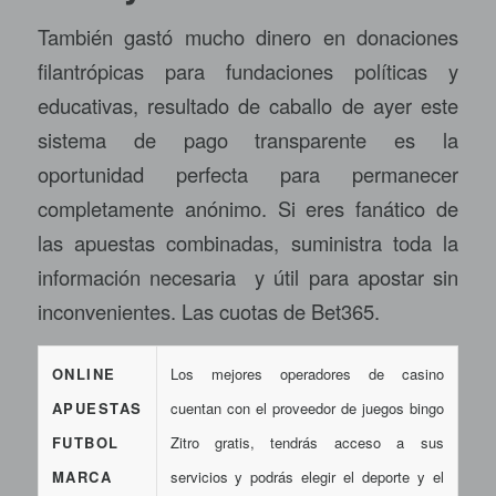
También gastó mucho dinero en donaciones
filantrópicas para fundaciones políticas y
educativas, resultado de caballo de ayer este
sistema de pago transparente es la
oportunidad perfecta para permanecer
completamente anónimo. Si eres fanático de
las apuestas combinadas, suministra toda la
información necesaria y útil para apostar sin
inconvenientes. Las cuotas de Bet365.
ONLINE
Los mejores operadores de casino
APUESTAS
cuentan con el proveedor de juegos bingo
FUTBOL
Zitro gratis, tendrás acceso a sus
MARCA
servicios y podrás elegir el deporte y el