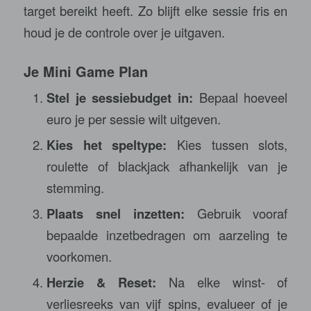
target bereikt heeft. Zo blijft elke sessie fris en
houd je de controle over je uitgaven.
Je Mini Game Plan
Stel je sessiebudget in:
Bepaal hoeveel
euro je per sessie wilt uitgeven.
Kies het speltype:
Kies tussen slots,
roulette of blackjack afhankelijk van je
stemming.
Plaats snel inzetten:
Gebruik vooraf
bepaalde inzetbedragen om aarzeling te
voorkomen.
Herzie & Reset:
Na elke winst‑ of
verliesreeks van vijf spins, evalueer of je