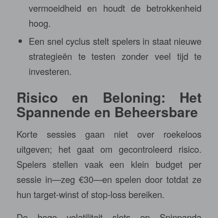
vermoeidheid en houdt de betrokkenheid
hoog.
Een snel cyclus stelt spelers in staat nieuwe
strategieën te testen zonder veel tijd te
investeren.
Risico en Beloning: Het
Spannende en Beheersbare
Korte sessies gaan niet over roekeloos
uitgeven; het gaat om gecontroleerd risico.
Spelers stellen vaak een klein budget per
sessie in—zeg €30—en spelen door totdat ze
hun target‑winst of stop‑loss bereiken.
De hoge volatiliteit slots op Spinpanda