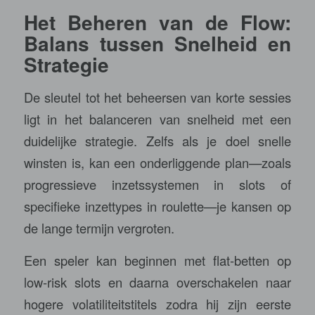
Het Beheren van de Flow:
Balans tussen Snelheid en
Strategie
De sleutel tot het beheersen van korte sessies
ligt in het balanceren van snelheid met een
duidelijke strategie. Zelfs als je doel snelle
winsten is, kan een onderliggende plan—zoals
progressieve inzetssystemen in slots of
specifieke inzettypes in roulette—je kansen op
de lange termijn vergroten.
Een speler kan beginnen met flat‑betten op
low‑risk slots en daarna overschakelen naar
hogere volatiliteitstitels zodra hij zijn eerste