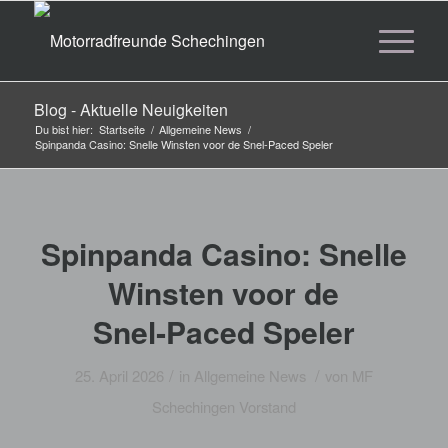
Blog - Aktuelle Neuigkeiten
Du bist hier:
Startseite
/
Allgemeine News
/
Spinpanda Casino: Snelle Winsten voor de Snel‑Paced Speler
Spinpanda Casino: Snelle
Winsten voor de
Snel‑Paced Speler
/
/
25. April 2026
in
Allgemeine News
von
MF
Schechingen Vorstand