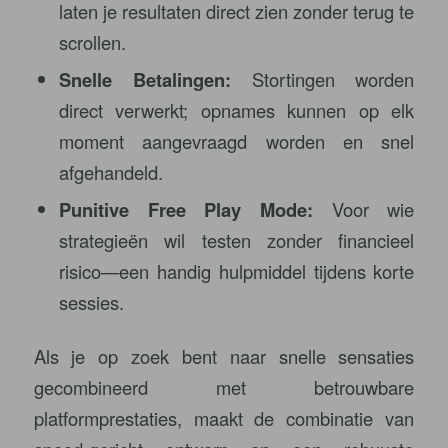
laten je resultaten direct zien zonder terug te
scrollen.
Snelle Betalingen:
Stortingen worden
direct verwerkt; opnames kunnen op elk
moment aangevraagd worden en snel
afgehandeld.
Punitive Free Play Mode:
Voor wie
strategieën wil testen zonder financieel
risico—een handig hulpmiddel tijdens korte
sessies.
Als je op zoek bent naar snelle sensaties
gecombineerd met betrouwbare
platformprestaties, maakt de combinatie van