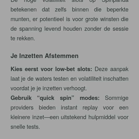
betekenen dat zelfs binnen die beperkte
munten, er potentieel is voor grote winsten die
de spanning levend houden zonder de sessie
te rekken.
Je Inzetten Afstemmen
Kies eerst voor low‑bet slots:
Deze aanpak
laat je de waters testen en volatiliteit inschatten
voordat je je inzetten verhoogt.
Gebruik “quick spin” modes:
Sommige
providers bieden instant replay voor een
kleinere inzet—een uitstekend hulpmiddel voor
snelle tests.