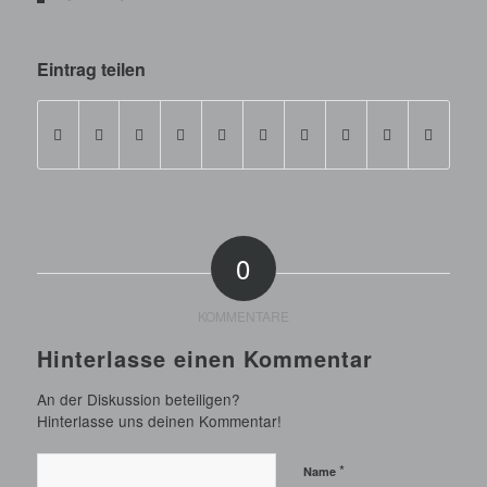
Eintrag teilen
0
KOMMENTARE
Hinterlasse einen Kommentar
An der Diskussion beteiligen?
Hinterlasse uns deinen Kommentar!
*
Name