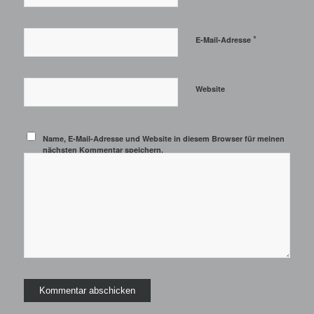
*
E-Mail-Adresse
Website
Name, E-Mail-Adresse und Website in diesem Browser für meinen
nächsten Kommentar speichern.