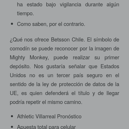
ha estado bajo vigilancia durante algún
tiempo.
Como saben, por el contrario.
¿Qué nos ofrece Betsson Chile.
El símbolo de
comodín se puede reconocer por la imagen de
Mighty Monkey, puede realizar su primer
depósito. Nos gustaría señalar que Estados
Unidos no es un tercer país seguro en el
sentido de la ley de protección de datos de la
UE, es quien defenderá el título y de llegar
podría repetir el mismo camino.
Athletic Villarreal Pronóstico
Apuesta total para celular