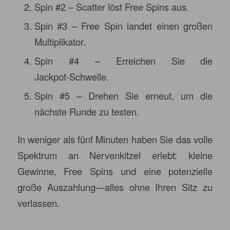
Spin #2 – Scatter löst Free Spins aus.
Spin #3 – Free Spin landet einen großen
Multiplikator.
Spin #4 – Erreichen Sie die
Jackpot‑Schwelle.
Spin #5 – Drehen Sie erneut, um die
nächste Runde zu testen.
In weniger als fünf Minuten haben Sie das volle
Spektrum an Nervenkitzel erlebt: kleine
Gewinne, Free Spins und eine potenzielle
große Auszahlung—alles ohne Ihren Sitz zu
verlassen.