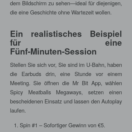
dem Bildschirm zu sehen—ideal für diejenigen,
die eine Geschichte ohne Wartezeit wollen.
Ein realistisches Beispiel
für eine
Fünf‑Minuten‑Session
Stellen Sie sich vor, Sie sind im U-Bahn, haben
die Earbuds drin, eine Stunde vor einem
Meeting. Sie öffnen die Mr Bit App, wählen
Spicy Meatballs Megaways, setzen einen
bescheidenen Einsatz und lassen den Autoplay
laufen.
Spin #1 – Sofortiger Gewinn von €5.