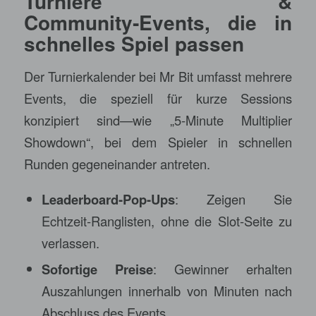
Turniere &
Community‑Events, die in
schnelles Spiel passen
Der Turnierkalender bei Mr Bit umfasst mehrere
Events, die speziell für kurze Sessions
konzipiert sind—wie „5‑Minute Multiplier
Showdown“, bei dem Spieler in schnellen
Runden gegeneinander antreten.
Leaderboard‑Pop‑Ups
: Zeigen Sie
Echtzeit‑Ranglisten, ohne die Slot‑Seite zu
verlassen.
Sofortige Preise
: Gewinner erhalten
Auszahlungen innerhalb von Minuten nach
Abschluss des Events.