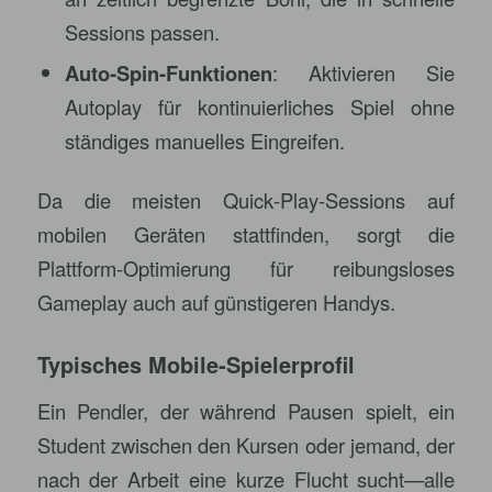
Sessions passen.
Auto‑Spin‑Funktionen
: Aktivieren Sie
Autoplay für kontinuierliches Spiel ohne
ständiges manuelles Eingreifen.
Da die meisten Quick‑Play‑Sessions auf
mobilen Geräten stattfinden, sorgt die
Plattform‑Optimierung für reibungsloses
Gameplay auch auf günstigeren Handys.
Typisches Mobile‑Spielerprofil
Ein Pendler, der während Pausen spielt, ein
Student zwischen den Kursen oder jemand, der
nach der Arbeit eine kurze Flucht sucht—alle