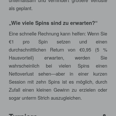
als geplant.
„Wie viele Spins sind zu erwarten?“
Eine schnelle Rechnung kann helfen: Wenn Sie
€1 pro Spin setzen und einen
durchschnittlichen Return von €0,95 (5 %
Hausvorteil) erwarten, werden Sie
wahrscheinlich bei vielen Spins einen
Nettoverlust sehen—aber in einer kurzen
Session mit zehn Spins ist es möglich, durch
Zufall einen kleinen Gewinn zu erzielen oder
sogar unterm Strich auszugleichen.