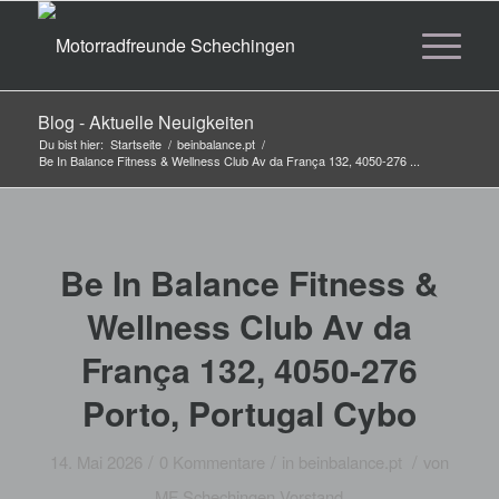
Blog - Aktuelle Neuigkeiten
Du bist hier:
Startseite
/
beinbalance.pt
/
Be In Balance Fitness & Wellness Club Av da França 132, 4050-276 ...
Be In Balance Fitness &
Wellness Club Av da
França 132, 4050-276
Porto, Portugal Cybo
/
/
/
14. Mai 2026
0 Kommentare
in
beinbalance.pt
von
MF Schechingen Vorstand