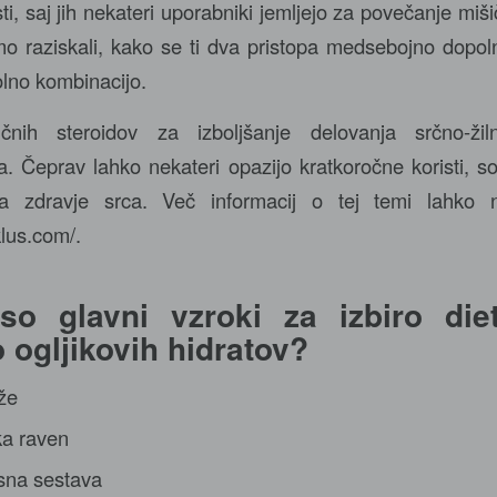
i, saj jih nekateri uporabniki jemljejo za povečanje miš
 raziskali, kako se ti dva pristopa medsebojno dopolnj
olno kombinacijo.
čnih steroidov za izboljšanje delovanja srčno-ži
. Čeprav lahko nekateri opazijo kratkoročne koristi, so
za zdravje srca. Več informacij o tej temi lahko 
klus.com/
.
 so glavni vzroki za izbiro die
 ogljikovih hidratov?
eže
ka raven
esna sestava