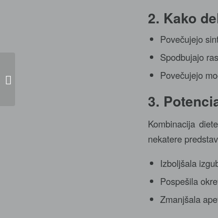
2. Kako de
Povečujejo sin
Spodbujajo ras
Povečujejo moč
NV Casino
3. Potenci
Kombinacija diete
nekatere predstavl
Izboljšala izg
Pospešila okre
Zmanjšala apeti