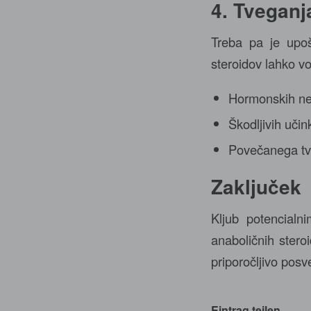
4. Tveganj
Treba pa je upoš
steroidov lahko vo
Hormonskih ne
Škodljivih učin
Povečanega tve
Zaključek
Kljub potencialni
anaboličnih stero
priporočljivo pos
Eintrag teilen