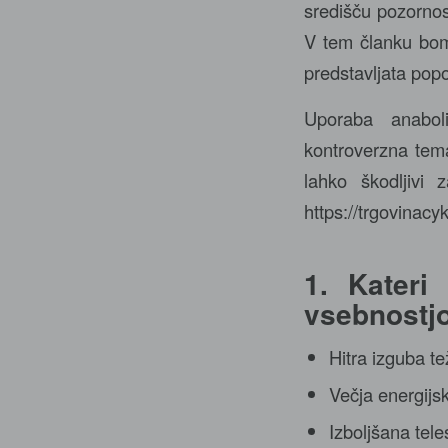
središču pozornost
V tem članku bomo
predstavljata pop
Uporaba anaboli
kontroverzna tema
lahko škodljivi 
https://trgovinacy
1. Kateri
vsebnostjo
Hitra izguba t
Večja energijs
Izboljšana tel