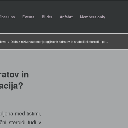
über uns
Events
Bilder
Anfahrt
Members only
 News
/
Dieta z nizko vsebnostjo ogljikovih hidratov in anabolični steroidi – po...
ratov in
acija?
bljena med tistimi,
čni steroidi tudi v