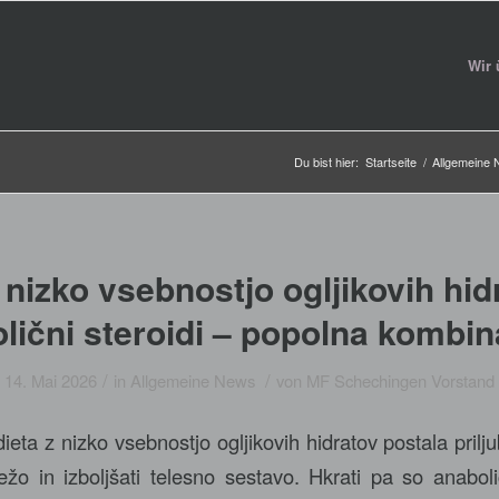
Wir 
Du bist hier:
Startseite
/
Allgemeine
 nizko vsebnostjo ogljikovih hid
lični steroidi – popolna kombin
/
/
14. Mai 2026
in
Allgemeine News
von
MF Schechingen Vorstand
 dieta z nizko vsebnostjo ogljikovih hidratov postala prilju
 težo in izboljšati telesno sestavo. Hkrati pa so anaboli