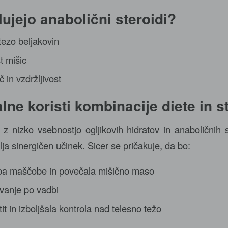
lujejo anabolični steroidi?
tezo beljakovin
t mišic
 in vzdržljivost
alne koristi kombinacije diete in s
 z nizko vsebnostjo ogljikovih hidratov in anaboličnih 
ja sinergičen učinek. Sicer se pričakuje, da bo:
uba maščobe in povečala mišično maso
vanje po vadbi
t in izboljšala kontrola nad telesno težo