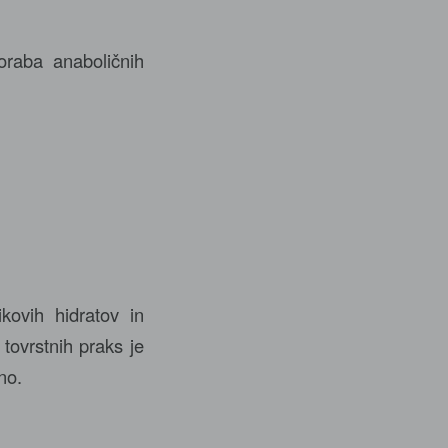
oraba anaboličnih
ikovih hidratov in
tovrstnih praks je
no.