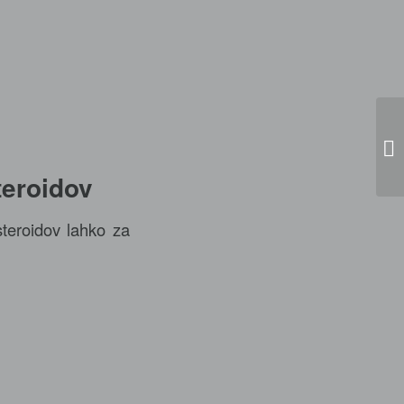
Mu
teroidov
steroidov lahko za