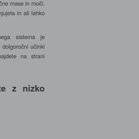
ične mase in moči.
ujeta in ali lahko
lnega sistema je
 dolgoročni učinki
najdete na strani
te z nizko