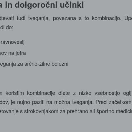
a in dolgoročni učinki
tevati tudi tveganja, povezana s to kombinacijo. Up
di do:
ravnovesij
kov na jetra
ganja za srčno-žilne bolezni
m koristim kombinacije diete z nizko vsebnostjo oglj
idov, je nujno paziti na možna tveganja. Pred začetkom 
vetovanje s strokovnjakom za prehrano ali športno medici