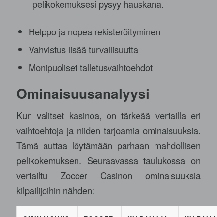
pelikokemuksesi pysyy hauskana.
Helppo ja nopea rekisteröityminen
Vahvistus lisää turvallisuutta
Monipuoliset talletusvaihtoehdot
Ominaisuusanalyysi
Kun valitset kasinoa, on tärkeää vertailla eri
vaihtoehtoja ja niiden tarjoamia ominaisuuksia.
Tämä auttaa löytämään parhaan mahdollisen
pelikokemuksen. Seuraavassa taulukossa on
vertailtu Zoccer Casinon ominaisuuksia
kilpailijoihin nähden: