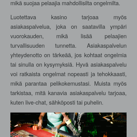
mikä suojaa pelaajia mahdollisilta ongelmilta.
Luotettava kasino tarjoaa myös
asiakaspalvelua, joka on saatavilla ympäri
vuorokauden, mikä lisää pelaajien
turvallisuuden tunnetta. Asiakaspalvelun
yhteydenotto on tärkeää, jos kohtaat ongelmia
tai sinulla on kysymyksiä. Hyvä asiakaspalvelu
voi ratkaista ongelmat nopeasti ja tehokkaasti,
mikä parantaa pelikokemustasi. Muista myös
tarkistaa, mitä kanavia asiakaspalvelu tarjoaa,
kuten live-chat, sähköposti tai puhelin.