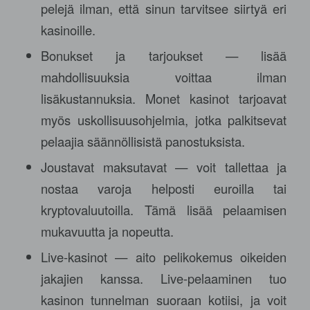
pelejä ilman, että sinun tarvitsee siirtyä eri
kasinoille.
Bonukset ja tarjoukset — lisää
mahdollisuuksia voittaa ilman
lisäkustannuksia. Monet kasinot tarjoavat
myös uskollisuusohjelmia, jotka palkitsevat
pelaajia säännöllisistä panostuksista.
Joustavat maksutavat — voit tallettaa ja
nostaa varoja helposti euroilla tai
kryptovaluutoilla. Tämä lisää pelaamisen
mukavuutta ja nopeutta.
Live-kasinot — aito pelikokemus oikeiden
jakajien kanssa. Live-pelaaminen tuo
kasinon tunnelman suoraan kotiisi, ja voit