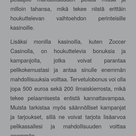
milloin tahansa, mikä tekee niistä erittäin
houkuttelevan vaihtoehdon perinteisille
kasinoille.
Lisäksi monilla kasinoilla, kuten Zoccer
Casinolla, on houkuttelevia bonuksia ja
kampanjoita, jotka voivat parantaa
pelikokemustasi ja antaa sinulle enemmän
mahdollisuuksia voittaa. Tervetulobonus voi olla
jopa 500 euroa sekä 200 ilmaiskierrosta, mikä
tekee pelaamisesta entistä kannattavampaa.
Muista tarkistaa myös säännölliset kampanjat
ja tarjoukset, sillä ne voivat tarjota lisäarvoa
pelikassallesi ja mahdollisuuden voittaa
enemmän.