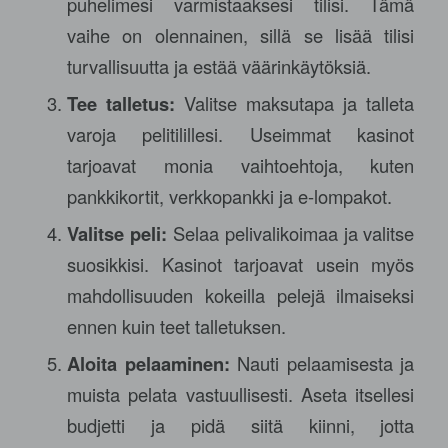
puhelimesi varmistaaksesi tilisi. Tämä
vaihe on olennainen, sillä se lisää tilisi
turvallisuutta ja estää väärinkäytöksiä.
Tee talletus:
Valitse maksutapa ja talleta
varoja pelitilillesi. Useimmat kasinot
tarjoavat monia vaihtoehtoja, kuten
pankkikortit, verkkopankki ja e-lompakot.
Valitse peli:
Selaa pelivalikoimaa ja valitse
suosikkisi. Kasinot tarjoavat usein myös
mahdollisuuden kokeilla pelejä ilmaiseksi
ennen kuin teet talletuksen.
Aloita pelaaminen:
Nauti pelaamisesta ja
muista pelata vastuullisesti. Aseta itsellesi
budjetti ja pidä siitä kiinni, jotta