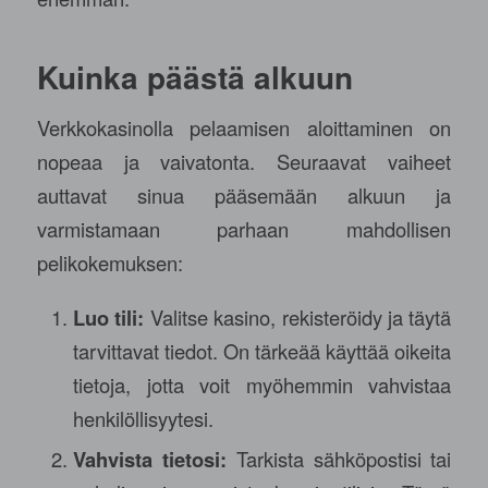
Kuinka päästä alkuun
Verkkokasinolla pelaamisen aloittaminen on
nopeaa ja vaivatonta. Seuraavat vaiheet
auttavat sinua pääsemään alkuun ja
varmistamaan parhaan mahdollisen
pelikokemuksen:
Luo tili:
Valitse kasino, rekisteröidy ja täytä
tarvittavat tiedot. On tärkeää käyttää oikeita
tietoja, jotta voit myöhemmin vahvistaa
henkilöllisyytesi.
Vahvista tietosi:
Tarkista sähköpostisi tai