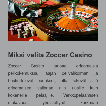
Miksi valita Zoccer Casino
Zoccer Casino tarjoaa erinomaisia
pelikokemuksia, laajan pelivalikoiman ja
houkuttelevat bonukset, jotka tekevät siitä
erinomaisen valinnan niin uusille kuin
kokeneille pelaajille. Verkkopelaamisen
mukavuus yhdistettynä korkeaan