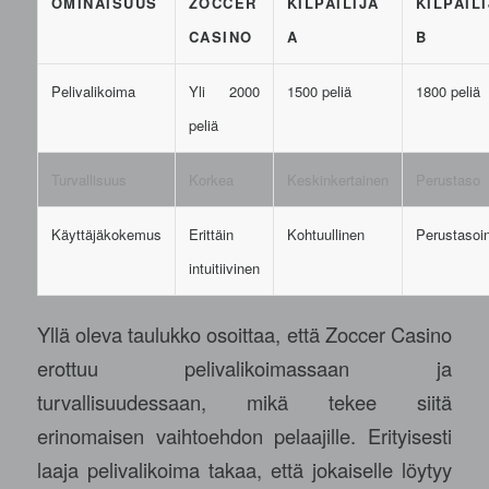
OMINAISUUS
ZOCCER
KILPAILIJA
KILPAIL
CASINO
A
B
Pelivalikoima
Yli 2000
1500 peliä
1800 peliä
peliä
Turvallisuus
Korkea
Keskinkertainen
Perustaso
Käyttäjäkokemus
Erittäin
Kohtuullinen
Perustasoi
intuitiivinen
Yllä oleva taulukko osoittaa, että Zoccer Casino
erottuu pelivalikoimassaan ja
turvallisuudessaan, mikä tekee siitä
erinomaisen vaihtoehdon pelaajille. Erityisesti
laaja pelivalikoima takaa, että jokaiselle löytyy