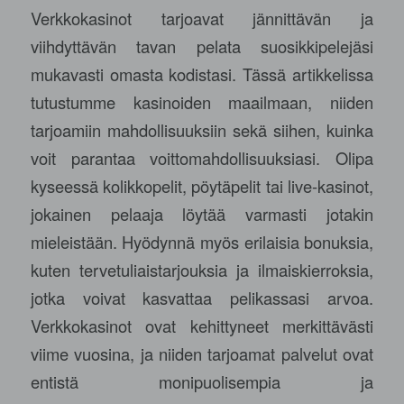
Verkkokasinot tarjoavat jännittävän ja
viihdyttävän tavan pelata suosikkipelejäsi
mukavasti omasta kodistasi. Tässä artikkelissa
tutustumme kasinoiden maailmaan, niiden
tarjoamiin mahdollisuuksiin sekä siihen, kuinka
voit parantaa voittomahdollisuuksiasi. Olipa
kyseessä kolikkopelit, pöytäpelit tai live-kasinot,
jokainen pelaaja löytää varmasti jotakin
mieleistään. Hyödynnä myös erilaisia bonuksia,
kuten tervetuliaistarjouksia ja ilmaiskierroksia,
jotka voivat kasvattaa pelikassasi arvoa.
Verkkokasinot ovat kehittyneet merkittävästi
viime vuosina, ja niiden tarjoamat palvelut ovat
entistä monipuolisempia ja