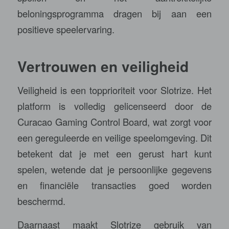
beloningsprogramma dragen bij aan een
positieve speelervaring.
Vertrouwen en veiligheid
Veiligheid is een topprioriteit voor Slotrize. Het
platform is volledig gelicenseerd door de
Curacao Gaming Control Board, wat zorgt voor
een gereguleerde en veilige speelomgeving. Dit
betekent dat je met een gerust hart kunt
spelen, wetende dat je persoonlijke gegevens
en financiële transacties goed worden
beschermd.
Daarnaast maakt Slotrize gebruik van