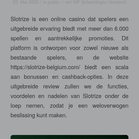
/
/
23. Mai 2026
in
public
von
MF Schechingen Vorstand
Slotrize is een online casino dat spelers een
uitgebreide ervaring biedt met meer dan 6.000
spellen en aantrekkelijke promoties. Dit
platform is ontworpen voor zowel nieuwe als
bestaande spelers, en de website
https://slotrize-belgium.com/
biedt een scala
aan bonussen en cashback-opties. In deze
uitgebreide review zullen we de functies,
voordelen en nadelen van Slotrize onder de
loep nemen, zodat je een weloverwogen
beslissing kunt maken.