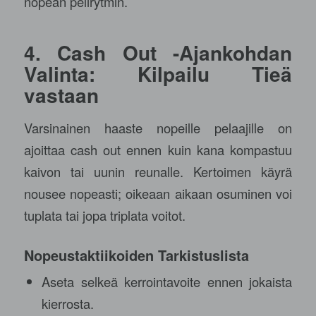
nopean pelirytmin.
4. Cash Out -Ajankohdan
Valinta: Kilpailu Tieä
vastaan
Varsinainen haaste nopeille pelaajille on
ajoittaa cash out ennen kuin kana kompastuu
kaivon tai uunin reunalle. Kertoimen käyrä
nousee nopeasti; oikeaan aikaan osuminen voi
tuplata tai jopa triplata voitot.
Nopeustaktiikoiden Tarkistuslista
Aseta selkeä kerrointavoite ennen jokaista
kierrosta.