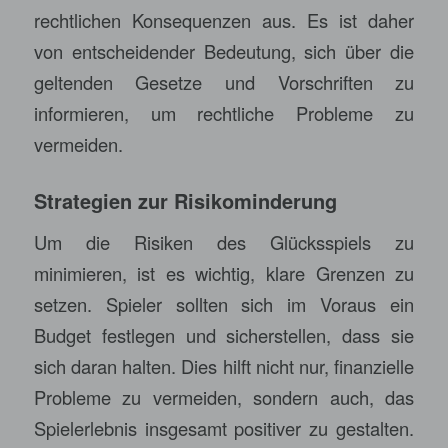
rechtlichen Konsequenzen aus. Es ist daher
von entscheidender Bedeutung, sich über die
geltenden Gesetze und Vorschriften zu
informieren, um rechtliche Probleme zu
vermeiden.
Strategien zur Risikominderung
Um die Risiken des Glücksspiels zu
minimieren, ist es wichtig, klare Grenzen zu
setzen. Spieler sollten sich im Voraus ein
Budget festlegen und sicherstellen, dass sie
sich daran halten. Dies hilft nicht nur, finanzielle
Probleme zu vermeiden, sondern auch, das
Spielerlebnis insgesamt positiver zu gestalten.