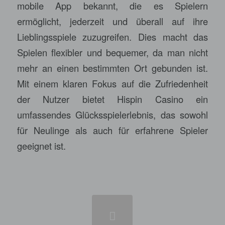
mobile App bekannt, die es Spielern
ermöglicht, jederzeit und überall auf ihre
Lieblingsspiele zuzugreifen. Dies macht das
Spielen flexibler und bequemer, da man nicht
mehr an einen bestimmten Ort gebunden ist.
Mit einem klaren Fokus auf die Zufriedenheit
der Nutzer bietet Hispin Casino ein
umfassendes Glücksspielerlebnis, das sowohl
für Neulinge als auch für erfahrene Spieler
geeignet ist.