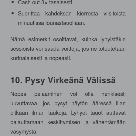
Cash out 3× tasaisesti.
Suorittaa kahdeksan kierrosta viisitoista
minuutissa lounastauollaan.
Nämä esimerkit osoittavat, kuinka lyhyistäkin
sessioista voi saada voittoja, jos ne toteutetaan
kurinalaisesti ja nopeasti.
10. Pysy Virkeänä Välissä
Nopea pelaaminen voi olla henkisesti
uuvuttavaa, jos pysyt näytön ääressä liian
pitkään ilman taukoja. Lyhyet tauot auttavat
palauttamaan keskittymisen ja vähentämään
väsymystä.