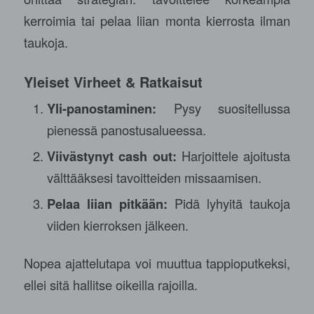
kerroimia tai pelaa liian monta kierrosta ilman
taukoja.
Yleiset Virheet & Ratkaisut
Yli-panostaminen:
Pysy suositellussa
pienessä panostusalueessa.
Viivästynyt cash out:
Harjoittele ajoitusta
välttääksesi tavoitteiden missaamisen.
Pelaa liian pitkään:
Pidä lyhyitä taukoja
viiden kierroksen jälkeen.
Nopea ajattelutapa voi muuttua tappioputkeksi,
ellei sitä hallitse oikeilla rajoilla.