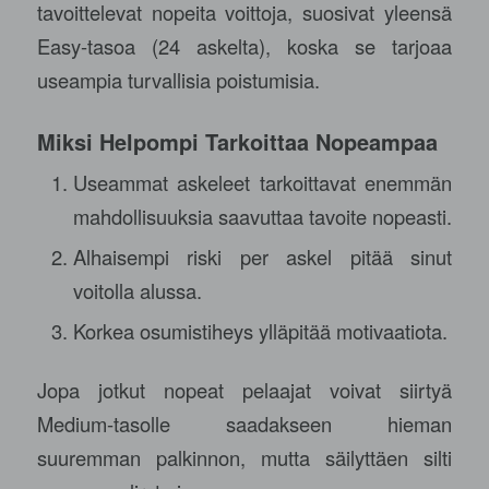
tavoittelevat nopeita voittoja, suosivat yleensä
Easy-tasoa (24 askelta), koska se tarjoaa
useampia turvallisia poistumisia.
Miksi Helpompi Tarkoittaa Nopeampaa
Useammat askeleet tarkoittavat enemmän
mahdollisuuksia saavuttaa tavoite nopeasti.
Alhaisempi riski per askel pitää sinut
voitolla alussa.
Korkea osumistiheys ylläpitää motivaatiota.
Jopa jotkut nopeat pelaajat voivat siirtyä
Medium-tasolle saadakseen hieman
suuremman palkinnon, mutta säilyttäen silti