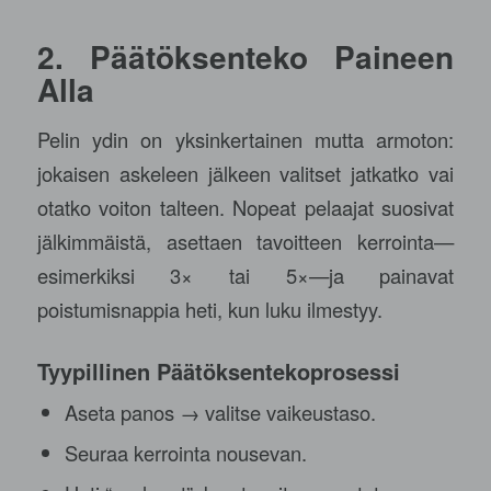
2. Päätöksenteko Paineen
Alla
Pelin ydin on yksinkertainen mutta armoton:
jokaisen askeleen jälkeen valitset jatkatko vai
otatko voiton talteen. Nopeat pelaajat suosivat
jälkimmäistä, asettaen tavoitteen kerrointa—
esimerkiksi 3× tai 5×—ja painavat
poistumisnappia heti, kun luku ilmestyy.
Tyypillinen Päätöksentekoprosessi
Aseta panos → valitse vaikeustaso.
Seuraa kerrointa nousevan.