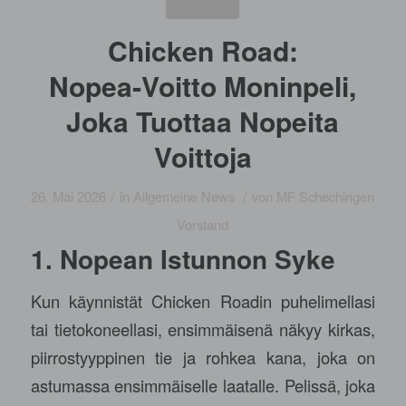
Chicken Road:
Nopea‑Voitto Moninpeli,
Joka Tuottaa Nopeita
Voittoja
/
/
26. Mai 2026
in
Allgemeine News
von
MF Schechingen
Vorstand
1. Nopean Istunnon Syke
Kun käynnistät Chicken Roadin puhelimellasi
tai tietokoneellasi, ensimmäisenä näkyy kirkas,
piirrostyyppinen tie ja rohkea kana, joka on
astumassa ensimmäiselle laatalle. Pelissä, joka