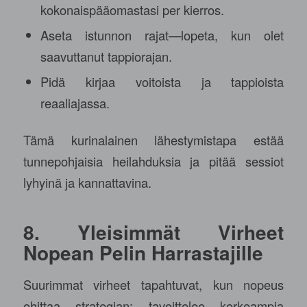
kokonaispääomastasi per kierros.
Aseta istunnon rajat—lopeta, kun olet
saavuttanut tappiorajan.
Pidä kirjaa voitoista ja tappioista
reaaliajassa.
Tämä kurinalainen lähestymistapa estää
tunnepohjaisia heilahduksia ja pitää sessiot
lyhyinä ja kannattavina.
8. Yleisimmät Virheet
Nopean Pelin Harrastajille
Suurimmat virheet tapahtuvat, kun nopeus
ohittaa strategian: tavoittelee korkeampia