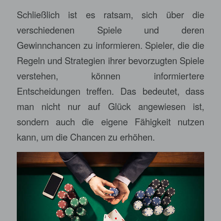
Schließlich ist es ratsam, sich über die
verschiedenen Spiele und deren
Gewinnchancen zu informieren. Spieler, die die
Regeln und Strategien ihrer bevorzugten Spiele
verstehen, können informiertere
Entscheidungen treffen. Das bedeutet, dass
man nicht nur auf Glück angewiesen ist,
sondern auch die eigene Fähigkeit nutzen
kann, um die Chancen zu erhöhen.