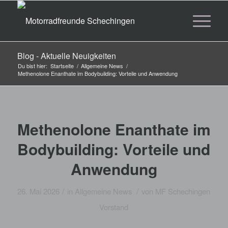
Blog - Aktuelle Neuigkeiten
Du bist hier:
Startseite
/
Allgemeine News
/
Methenolone Enanthate im Bodybuilding: Vorteile und Anwendung
Methenolone Enanthate im
Bodybuilding: Vorteile und
Anwendung
/
/
26. Mai 2026
in
Allgemeine News
von
MF Schechingen
Vorstand