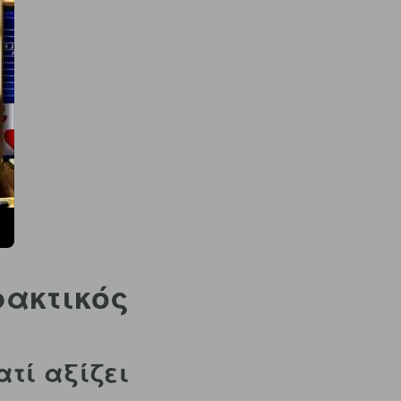
ακτικός
ιατί αξίζει