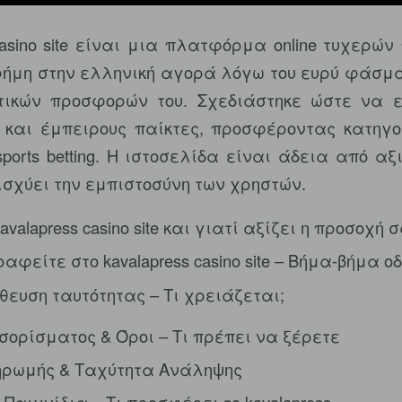
 casino site είναι μια πλατφόρμα online τυχερών
φήμη στην ελληνική αγορά λόγω του ευρύ φάσμ
τικών προσφορών του. Σχεδιάστηκε ώστε να ε
και έμπειρους παίκτες, προσφέροντας κατηγορ
ι sports betting. Η ιστοσελίδα είναι άδεια από α
ισχύει την εμπιστοσύνη των χρηστών.
kavalapress casino site και γιατί αξίζει η προσοχή 
αφείτε στο kavalapress casino site – Βήμα‑βήμα ο
ευση ταυτότητας – Τι χρειάζεται;
ορίσματος & Όροι – Τι πρέπει να ξέρετε
ηρωμής & Ταχύτητα Ανάληψης