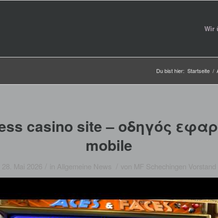
Wir 
Du bist hier:
Startseite
/
ress casino site – οδηγός εφα
mobile
/
/
28. Mai 2026
in
Allgemeine News
von
MF Schechingen Vorstand