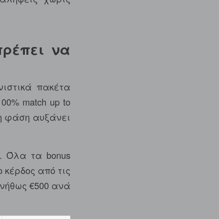
πρέπει να
ωνιστικά πακέτα
00% match up to
ρη φάση αυξάνει
). Όλα τα bonus
ο κέρδος από τις
υνήθως €500 ανά