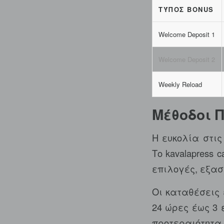
ΤΎΠΟΣ BONUS
Welcome Deposit 1
Welcome Deposit 2
Weekly Reload
Μέθοδοι 
Η ευκολία στις
Το kavalapress 
επιλογές, εξα
Οι καταθέσεις
24 ώρες έως 3
προτεραιότητα 