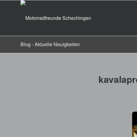
Blog - Aktuelle Neuigkeiten
kavalap