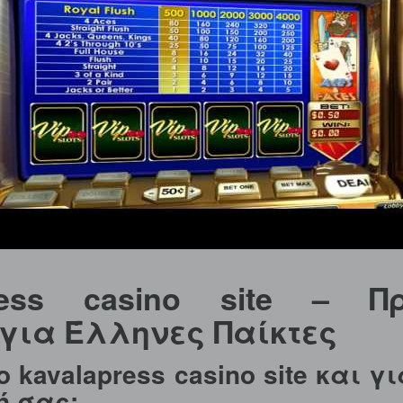
press casino site – Πρ
για Έλληνες Παίκτες
ο kavalapress casino site και γ
ή σας;