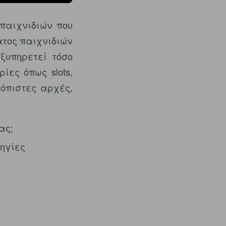
 παιχνιδιών που
ατος παιχνιδιών
ξυπηρετεί τόσο
ίες όπως slots,
ξιόπιστες αρχές,
σας;
δηγίες