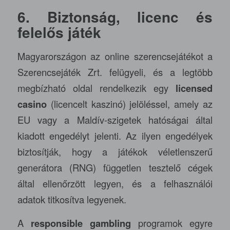
6. Biztonság, licenc és
felelős játék
Magyarországon az online szerencsejátékot a
Szerencsejáték Zrt. felügyeli, és a legtöbb
megbízható oldal rendelkezik egy
licensed
casino
(licencelt kaszinó) jelöléssel, amely az
EU vagy a Maldív-szigetek hatóságai által
kiadott engedélyt jelenti. Az ilyen engedélyek
biztosítják, hogy a játékok véletlenszerű
generátora (RNG) független tesztelő cégek
által ellenőrzött legyen, és a felhasználói
adatok titkosítva legyenek.
A
responsible gambling
programok egyre