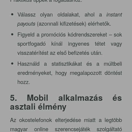
Válassz olyan oldalakat, ahol a
instant
payouts
(azonnali kifizetések) elérhetők.
Figyeld a promóciós kódrendszereket – sok
sportfogadó kínál ingyenes tétet vagy
visszatérítést az első befizetés után.
Használd a statisztikákat és a múltbeli
eredményeket, hogy megalapozott döntést
hozz.
5. Mobil alkalmazás és
asztali élmény
Az okostelefonok elterjedése miatt a legtöbb
magyar online szerencsejáték szolgáltató