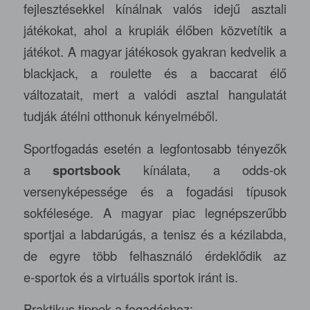
fejlesztésekkel kínálnak valós idejű asztali
játékokat, ahol a krupiák élőben közvetítik a
játékot. A magyar játékosok gyakran kedvelik a
blackjack, a roulette és a baccarat élő
változatait, mert a valódi asztal hangulatát
tudják átélni otthonuk kényelméből.
Sportfogadás esetén a legfontosabb tényezők
a
sportsbook
kínálata, a odds-ok
versenyképessége és a fogadási típusok
sokfélesége. A magyar piac legnépszerűbb
sportjai a labdarúgás, a tenisz és a kézilabda,
de egyre több felhasználó érdeklődik az
e‑sportok és a virtuális sportok iránt is.
Praktikus tippek a fogadáshoz: