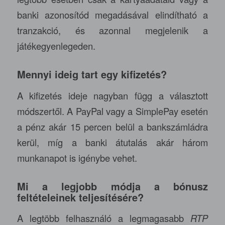
banki azonosítód megadásával elindítható a
tranzakció, és azonnal megjelenik a
játékegyenlegeden.
Mennyi ideig tart egy kifizetés?
A kifizetés ideje nagyban függ a választott
módszertől. A PayPal vagy a SimplePay esetén
a pénz akár 15 percen belül a bankszámládra
kerül, míg a banki átutalás akár három
munkanapot is igénybe vehet.
Mi a legjobb módja a bónusz
feltételeinek teljesítésére?
A legtöbb felhasználó a legmagasabb
RTP