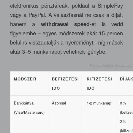
elektronikus pénztárcák, például a SimplePay
vagy a PayPal. A választásnál ne csak a díjat,
hanem a
withdrawal speed
-et is vedd
figyelembe – egyes módszerek akár 15 percen
belül is visszautalják a nyereményt, míg mások
akár 3–5 munkanapot vehetnek igénybe.
Fizetési módok összehason
MÓDSZER
BEFIZETÉSI
KIFIZETÉSI
DÍJA
IDŐ
IDŐ
Bankkártya
Azonnal
1‑2 munkanap
0 %
(Visa/Mastercard)
(befizet
2 %
(kifizet