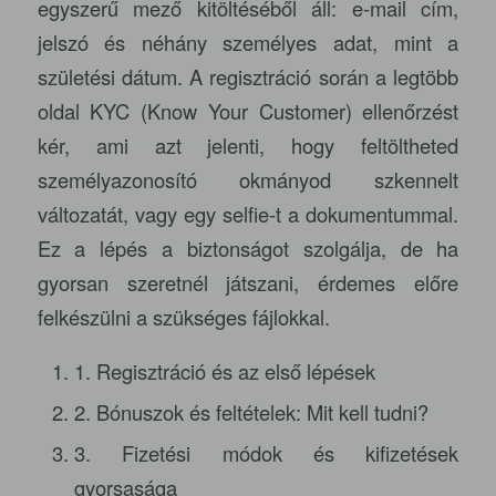
egyszerű mező kitöltéséből áll: e‑mail cím,
jelszó és néhány személyes adat, mint a
születési dátum. A regisztráció során a legtöbb
oldal KYC (Know Your Customer) ellenőrzést
kér, ami azt jelenti, hogy feltöltheted
személyazonosító okmányod szkennelt
változatát, vagy egy selfie‑t a dokumentummal.
Ez a lépés a biztonságot szolgálja, de ha
gyorsan szeretnél játszani, érdemes előre
felkészülni a szükséges fájlokkal.
1. Regisztráció és az első lépések
2. Bónuszok és feltételek: Mit kell tudni?
3. Fizetési módok és kifizetések
gyorsasága