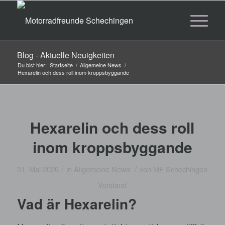
Blog - Aktuelle Neuigkeiten
Du bist hier:
Startseite
/
Allgemeine News
/
Hexarelin och dess roll inom kroppsbyggande
Hexarelin och dess roll
inom kroppsbyggande
/
/
31. Mai 2026
in
Allgemeine News
von
MF Schechingen
Vorstand
Vad är Hexarelin?