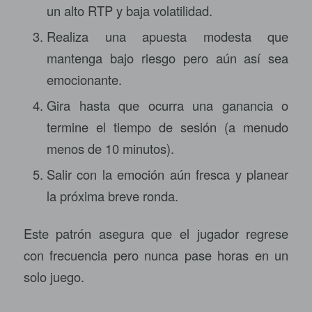
un alto RTP y baja volatilidad.
Realiza una apuesta modesta que
mantenga bajo riesgo pero aún así sea
emocionante.
Gira hasta que ocurra una ganancia o
termine el tiempo de sesión (a menudo
menos de 10 minutos).
Salir con la emoción aún fresca y planear
la próxima breve ronda.
Este patrón asegura que el jugador regrese
con frecuencia pero nunca pase horas en un
solo juego.