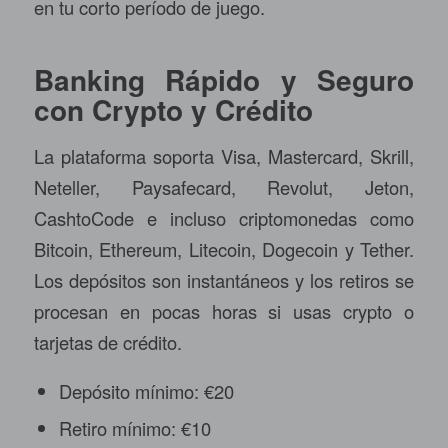
en tu corto período de juego.
Banking Rápido y Seguro
con Crypto y Crédito
La plataforma soporta Visa, Mastercard, Skrill,
Neteller, Paysafecard, Revolut, Jeton,
CashtoCode e incluso criptomonedas como
Bitcoin, Ethereum, Litecoin, Dogecoin y Tether.
Los depósitos son instantáneos y los retiros se
procesan en pocas horas si usas crypto o
tarjetas de crédito.
Depósito mínimo: €20
Retiro mínimo: €10