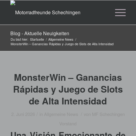
Blog - Aktuelle Neuigkeiten
Du bist hier:
Startseite
/
Allgemeine News
/
MonsterWin – Ganancias Rápidas y Juego de Slots de Alta Intensidad
MonsterWin – Ganancias
Rápidas y Juego de Slots
de Alta Intensidad
/
/
2. Juni 2026
in
Allgemeine News
von
MF Schechingen
Vorstand
Una Visión Emocionante de