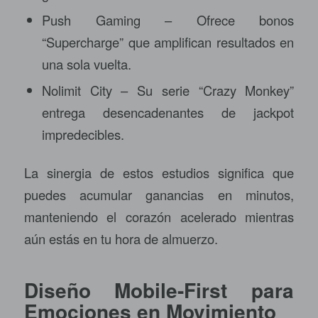
Push Gaming – Ofrece bonos
“Supercharge” que amplifican resultados en
una sola vuelta.
Nolimit City – Su serie “Crazy Monkey”
entrega desencadenantes de jackpot
impredecibles.
La sinergia de estos estudios significa que
puedes acumular ganancias en minutos,
manteniendo el corazón acelerado mientras
aún estás en tu hora de almuerzo.
Diseño Mobile-First para
Emociones en Movimiento