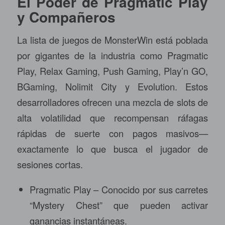
El Poder de Pragmatic Play
y Compañeros
La lista de juegos de MonsterWin está poblada
por gigantes de la industria como Pragmatic
Play, Relax Gaming, Push Gaming, Play’n GO,
BGaming, Nolimit City y Evolution. Estos
desarrolladores ofrecen una mezcla de slots de
alta volatilidad que recompensan ráfagas
rápidas de suerte con pagos masivos—
exactamente lo que busca el jugador de
sesiones cortas.
Pragmatic Play – Conocido por sus carretes
“Mystery Chest” que pueden activar
ganancias instantáneas.