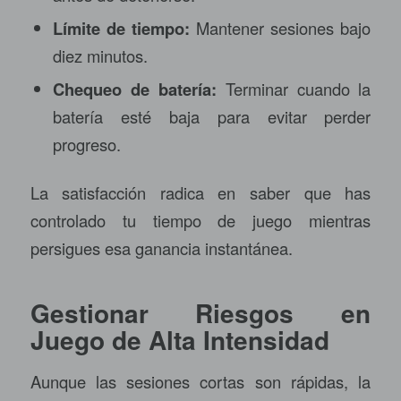
Límite de tiempo:
Mantener sesiones bajo
diez minutos.
Chequeo de batería:
Terminar cuando la
batería esté baja para evitar perder
progreso.
La satisfacción radica en saber que has
controlado tu tiempo de juego mientras
persigues esa ganancia instantánea.
Gestionar Riesgos en
Juego de Alta Intensidad
Aunque las sesiones cortas son rápidas, la