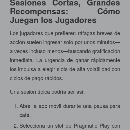
Sesiones Cortas, Grandes
Recompensas: Cómo
Juegan los Jugadores
Los jugadores que prefieren ráfagas breves de
acción suelen ingresar solo por unos minutos—
a veces incluso menos—buscando gratificación
inmediata. La urgencia de ganar rápidamente
los impulsa a elegir slots de alta volatilidad con
ciclos de pago rápidos.
Una sesión típica podría ser así:
Abre la app móvil durante una pausa para
café.
Selecciona un slot de Pragmatic Play con