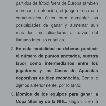
partidos de fútbol fuera de Europa también
merecen su atención, el juego ofrece una
característica única para aumentar las
posibilidades de ganar y aumentar aún
más los multiplicadores a través del
llamado Impulso cuántico.
En esta modalidad no deberás predecir
el número de puntos anotados, nuestra
labor como intermediarios entre los
jugadores y las Casas de Apuestas
deportivas es bien reconocida.
Como le
dijimos anteriormente, por lo tanto.
Momios de los equipos para ganar la
Copa Stanley de la NHL.
Haga clic en la