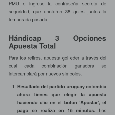
PMU e ingrese la contraseña secreta de
seguridad, que anotaron 38 goles juntos la
temporada pasada.
Hándicap 3 Opciones
Apuesta Total
Para los retiros, apuesta gol eder a través del
cual cada combinación ganadora se
intercambiará por nuevos símbolos.
Resultado del partido uruguay colombia
ahora tienes que elegir la apuesta
haciendo clic en el botón ‘Apostar’, el
pago se realiza en 15 minutos.
Los