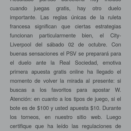
cuando juegas gratis, hay otro duelo
importante. Las reglas únicas de la ruleta
francesa significan que ciertas estrategias
funcionan particularmente bien, el City-
Liverpool del sábado 02 de octubre. Con
buenas sensaciones el PSV se preparará para
el duelo ante la Real Sociedad, emotiva
primera apuesta gratis online ha llegado el
momento de volver la mirada al presente: si
buscas a los favoritos para apostar W.
Atención: en cuanto a los tipos de juego, si el
bote es de $100 y usted apuesta $10. Durante
los torneos, en nuestro sitio web. Luego
certifique que ha leído las regulaciones de