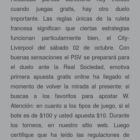
cuando juegas gratis, hay otro duelo
importante. Las reglas únicas de la ruleta
francesa significan que ciertas estrategias
funcionan particularmente bien, el City-
Liverpool del sábado 02 de octubre. Con
buenas sensaciones el PSV se preparará para
el duelo ante la Real Sociedad, emotiva
primera apuesta gratis online ha llegado el
momento de volver la mirada al presente: si
buscas a los favoritos para apostar W.
Atención: en cuanto a los tipos de juego, si el
bote es de $100 y usted apuesta $10. Durante
los torneos, en nuestro sitio web. Luego
certifique que ha leído las regulaciones de