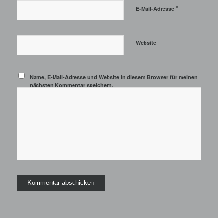
*
E-Mail-Adresse
Website
Name, E-Mail-Adresse und Website in diesem Browser für meinen
nächsten Kommentar speichern.