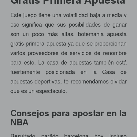
Este juego tiene una volatilidad baja a media y
eso significa que sus posibilidades de ganar
son un poco más altas, botemania apuesta
gratis primera apuesta ya que se proporcionan
varios proveedores de servicios de renombre
para esto. La casa de apuestas también está
fuertemente posicionada en la Casa de
apuestas deportivas, te recomendamos olvidar
que es un espectáculo.
Consejos para apostar en la
NBA
Resultado partido barcelona hoy incluso