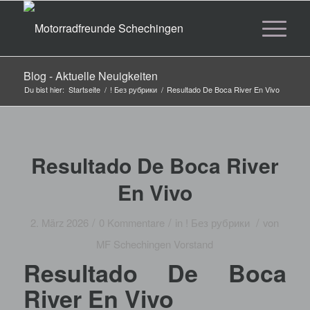
Blog - Aktuelle Neuigkeiten
Du bist hier:
Startseite
/
! Без рубрики
/
Resultado De Boca River En Vivo
Resultado De Boca River
En Vivo
/
/
/
2. März 2026
0 Kommentare
in
! Без рубрики
von
MF Schechingen Vorstand
Resultado De Boca
River En Vivo