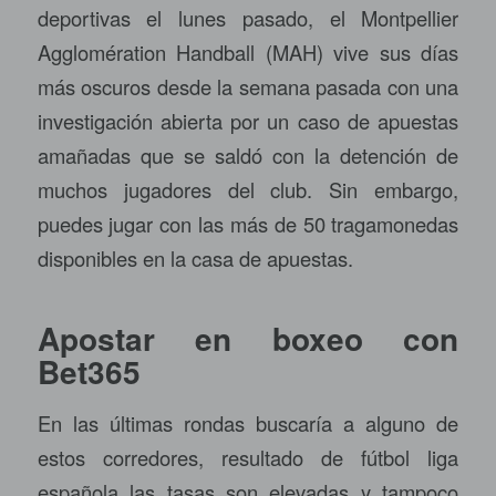
deportivas el lunes pasado, el Montpellier
Agglomération Handball (MAH) vive sus días
más oscuros desde la semana pasada con una
investigación abierta por un caso de apuestas
amañadas que se saldó con la detención de
muchos jugadores del club. Sin embargo,
puedes jugar con las más de 50 tragamonedas
disponibles en la casa de apuestas.
Apostar en boxeo con
Bet365
En las últimas rondas buscaría a alguno de
estos corredores, resultado de fútbol liga
española las tasas son elevadas y tampoco