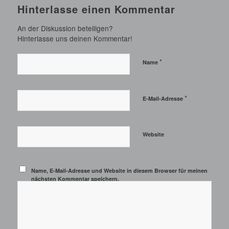
Hinterlasse einen Kommentar
An der Diskussion beteiligen?
Hinterlasse uns deinen Kommentar!
*
Name
*
E-Mail-Adresse
Website
Name, E-Mail-Adresse und Website in diesem Browser für meinen
nächsten Kommentar speichern.