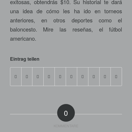
exitosas, obtendrás $10. Su historial te dará
una idea de cómo les ha ido en torneos
anteriores, en otros deportes como el
baloncesto. Mire las reseñas, el fútbol
americano.
Eintrag teilen
0
KOMMENTARE