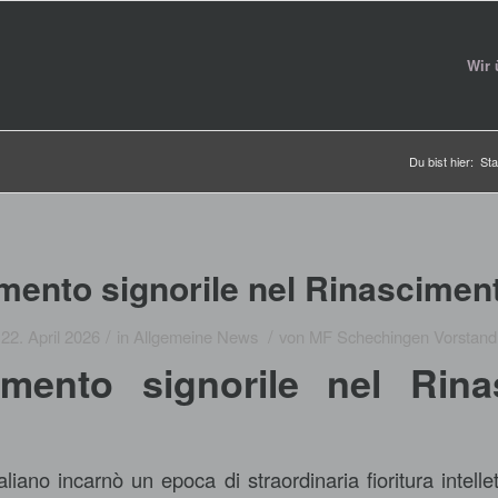
Wir 
Du bist hier:
Sta
imento signorile nel Rinasciment
/
/
22. April 2026
in
Allgemeine News
von
MF Schechingen Vorstand
nimento signorile nel Rin
aliano incarnò un epoca di straordinaria fioritura intell