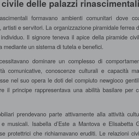
 civile delle palazzi rinascimental
ascimentali formavano ambienti comunitari dove coa
, artisti e servitori. La organizzazione piramidale ferrea d
un individuo. Il signore teneva il apice della piramide civi
a mediante un sistema di tutela e benefici.
necessitavano dominare un complesso di comportamen
ità comunicative, conoscenze culturali e capacità mar
isse nel suo opera le doti del compiuto
newgioco
gentil
ere il principe rappresentava una abilità basilare per c
iliari prendevano parte attivamente alla attività cultu
uali e musicali. Isabella d’Este a Mantova e Elisabett
 protettrici che richiamavano eruditi. Le relazioni civi