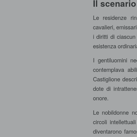
Il scenario
Le residenze rin
cavalieri, emissari
i diritti di ciasc
esistenza ordinari
I gentiluomini 
contemplava abil
Castiglione descr
dote di intratten
onore.
Le nobildonne nob
circoli intellett
diventarono famose