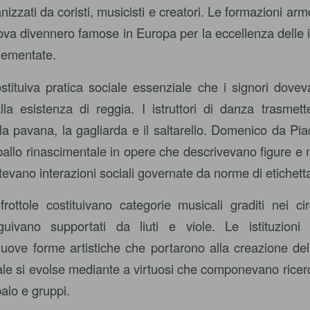
anizzati da coristi, musicisti e creatori. Le formazioni ar
va divennero famose in Europa per la eccellenza delle in
plementate.
stituiva pratica sociale essenziale che i signori dov
la esistenza di reggia. I istruttori di danza trasmet
 pavana, la gagliarda e il saltarello. Domenico da Pia
allo rinascimentale in opere che descrivevano figure e m
evano interazioni sociali governate da norme di etichett
rottole costituivano categorie musicali graditi nei circ
guivano supportati da liuti e viole. Le istituzioni 
uove forme artistiche che portarono alla creazione d
le si evolse mediante a virtuosi che componevano ricer
alo e gruppi.