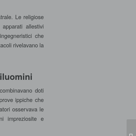
rale. Le religiose
apparati allestivi
ingegneristici che
acoli rivelavano la
tiluomini
 combinavano doti
 e prove ippiche che
tatori osservava le
ni impreziosite e
Fu