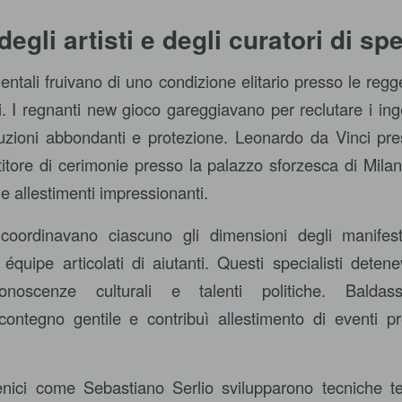
degli artisti e degli curatori di spe
imentali fruivano di uno condizione elitario presso le reg
uali. I regnanti new gioco gareggiavano per reclutare i ing
uzioni abbondanti e protezione. Leonardo da Vinci pr
titore di cerimonie presso la palazzo sforzesca di Mila
e allestimenti impressionanti.
ti coordinavano ciascuno gli dimensioni degli manifest
équipe articolati di aiutanti. Questi specialisti det
conoscenze culturali e talenti politiche. Baldass
 contegno gentile e contribuì allestimento di eventi p
cenici come Sebastiano Serlio svilupparono tecniche te