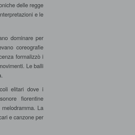
moniche delle regge
terpretazioni e le
evano dominare per
tevano coreografie
cenza formalizzò i
ovimenti. Le balli
a.
oli elitari dove i
sonore fiorentine
el melodramma. La
cari e canzone per