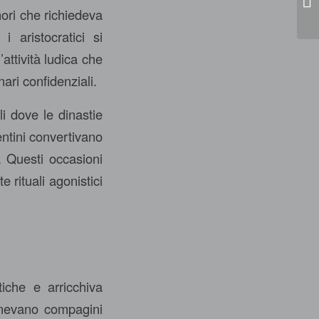
nori che richiedeva
i aristocratici si
ttività ludica che
nari confidenziali.
i dove le dinastie
entini convertivano
. Questi occasioni
 rituali agonistici
iche e arricchiva
enevano compagini