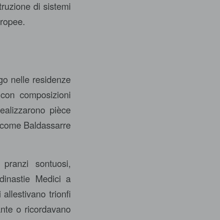
truzione di sistemi
uropee.
ago nelle residenze
 con composizioni
realizzarono pièce
i come Baldassarre
pranzi sontuosi,
 dinastie Medici a
allestivano trionfi
ante o ricordavano