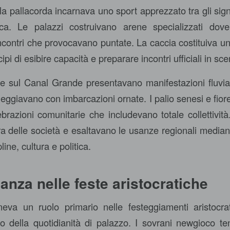
lla pallacorda incarnava uno sport apprezzato tra gli sig
ca. Le palazzi costruivano arene specializzati dove 
ontri che provocavano puntate. La caccia costituiva un’a
ipi di esibire capacità e preparare incontri ufficiali in sce
e sul Canal Grande presentavano manifestazioni fluvial
aleggiavano con imbarcazioni ornate. I palio senesi e fior
brazioni comunitarie che includevano totale collettività
ra delle società e esaltavano le usanze regionali mediante
ine, cultura e politica.
anza nelle feste aristocratiche
eva un ruolo primario nelle festeggiamenti aristocrat
o della quotidianità di palazzo. I sovrani newgioco t