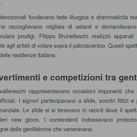
.
vozionali fondevano fede liturgica e drammaticità teat
tine raccoglievano migliaia di astanti e domandavano 
ulare prodigi. Filippo Brunelleschi realizzò apparati 
e agli artisti di volare sopra il palcoscenico. Questi spett
delle residenze italiane.
ivertimenti e competizioni tra gen
avallereschi rappresentavano occasioni imponenti che
ufficiali. I signori partecipavano a sfide, scontri fittizi
arziale. Le sfide si si tenevano in recinti dove il spet
lieri new gioco. I contendenti indossavano protezio
gne delle gentildonne che veneravano.