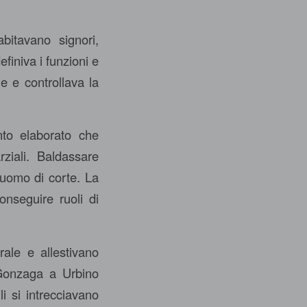
i
bitavano signori,
efiniva i funzioni e
le e controllava la
to elaborato che
ziali. Baldassare
uomo di corte. La
onseguire ruoli di
rale e allestivano
a Gonzaga a Urbino
li si intrecciavano