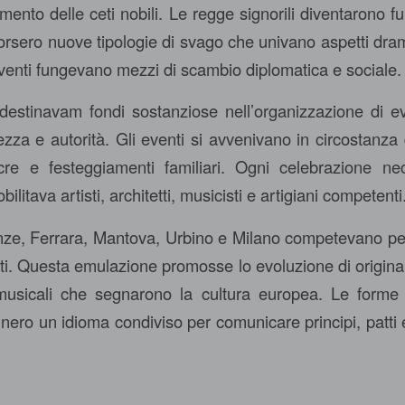
imento delle ceti nobili. Le regge signorili diventarono fu
sorsero nuove tipologie di svago che univano aspetti dra
eventi fungevano mezzi di scambio diplomatica e sociale.
li destinavam fondi sostanziose nell’organizzazione di e
zza e autorità. Gli eventi si avvenivano in circostanza 
sacre e festeggiamenti familiari. Ogni celebrazione n
litava artisti, architetti, musicisti e artigiani competenti
enze, Ferrara, Mantova, Urbino e Milano competevano per
ti. Questa emulazione promosse lo evoluzione di originali
musicali che segnarono la cultura europea. Le forme d
nnero un idioma condiviso per comunicare principi, patti e 