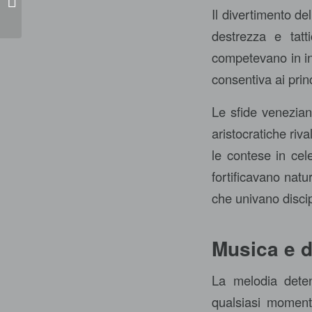
Il divertimento de
destrezza e tatti
competevano in inc
consentiva ai princ
Le sfide venezian
aristocratiche riv
le contese in cele
fortificavano natu
che univano discipl
Musica e d
La melodia deten
qualsiasi moment