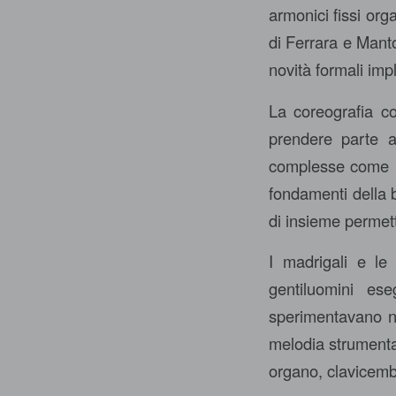
armonici fissi org
di Ferrara e Manto
novità formali im
La coreografia co
prendere parte al
complesse come la
fondamenti della b
di insieme permett
I madrigali e le f
gentiluomini ese
sperimentavano n
melodia strumenta
organo, clavicemb