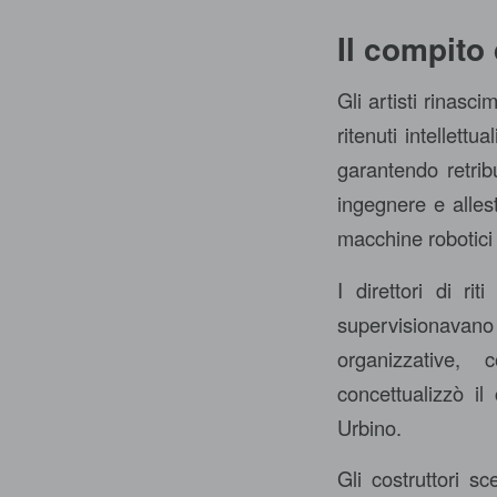
Il compito 
Gli artisti rinasc
ritenuti intellett
garantendo retrib
ingegnere e alles
macchine robotici 
I direttori di ri
supervisionavano 
organizzative, 
concettualizzò il
Urbino.
Gli costruttori s