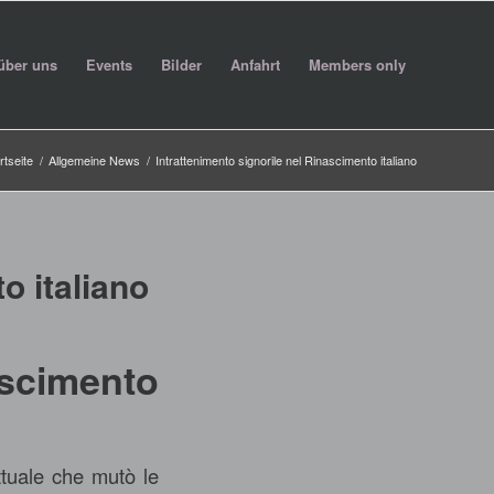
über uns
Events
Bilder
Anfahrt
Members only
rtseite
/
Allgemeine News
/
Intrattenimento signorile nel Rinascimento italiano
o italiano
ascimento
ettuale che mutò le