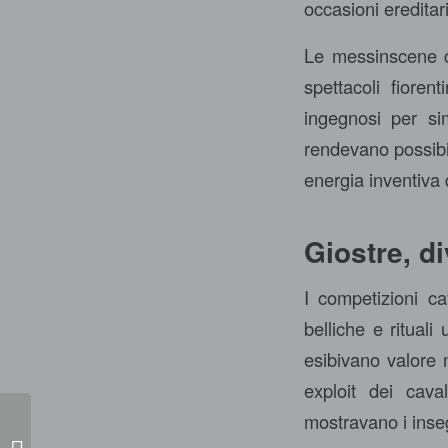
occasioni ereditari
Le messinscene de
spettacoli fioren
ingegnosi per sim
rendevano possibil
energia inventiva 
Giostre, d
I competizioni c
belliche e rituali 
esibivano valore m
exploit dei cava
mostravano i inse
Gringo 5 Casino