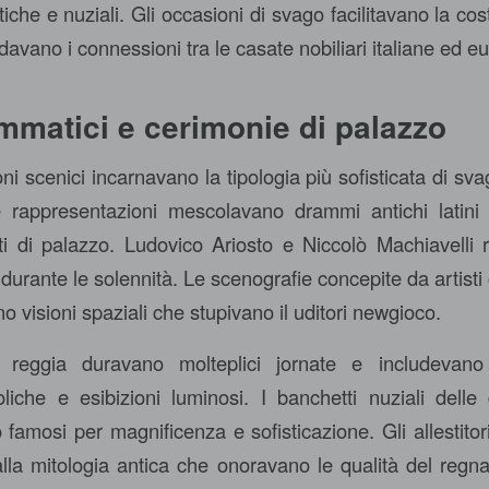
itiche e nuziali. Gli occasioni di svago facilitavano la cos
idavano i connessioni tra le casate nobiliari italiane ed e
mmatici e cerimonie di palazzo
ni scenici incarnavano la tipologia più sofisticata di sv
Le rappresentazioni mescolavano drammi antichi latini
ti di palazzo. Ludovico Ariosto e Niccolò Machiavelli 
durante le solennità. Le scenografie concepite da artist
 visioni spaziali che stupivano il uditori newgioco.
 reggia duravano molteplici jornate e includevano 
liche e esibizioni luminosi. I banchetti nuziali delle
famosi per magnificenza e sofisticazione. Gli allestitori 
 alla mitologia antica che onoravano le qualità del regn