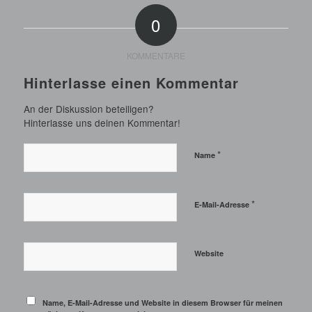
0
KOMMENTARE
Hinterlasse einen Kommentar
An der Diskussion beteiligen?
Hinterlasse uns deinen Kommentar!
*
Name
*
E-Mail-Adresse
Website
Name, E-Mail-Adresse und Website in diesem Browser für meinen