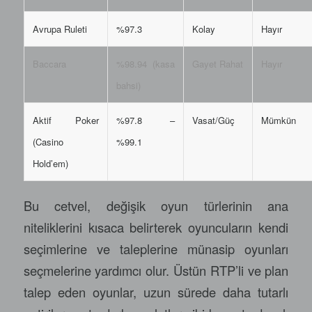
Avrupa Ruleti
%97.3
Kolay
Hayır
Baccara
%98.94 (kasa
Gayet Rahat
Hayır
bahsi)
Aktif Poker
%97.8 –
Vasat/Güç
Mümkün
(Casino
%99.1
Hold’em)
Bu cetvel, değişik oyun türlerinin ana
niteliklerini kısaca belirterek oyuncuların kendi
seçimlerine ve taleplerine münasip oyunları
seçmelerine yardımcı olur. Üstün RTP’li ve plan
talep eden oyunlar, uzun sürede daha tutarlı