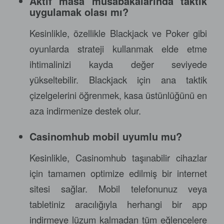
Aktif masa müsabakalarında taktik
uygulamak olası mı?
Kesinlikle, özellikle Blackjack ve Poker gibi
oyunlarda strateji kullanmak elde etme
ihtimalinizi kayda değer seviyede
yükseltebilir. Blackjack için ana taktik
çizelgelerini öğrenmek, kasa üstünlüğünü en
aza indirmenize destek olur.
Casinomhub mobil uyumlu mu?
Kesinlikle, Casinomhub taşınabilir cihazlar
için tamamen optimize edilmiş bir internet
sitesi sağlar. Mobil telefonunuz veya
tabletiniz aracılığıyla herhangi bir app
indirmeye lüzum kalmadan tüm eğlencelere