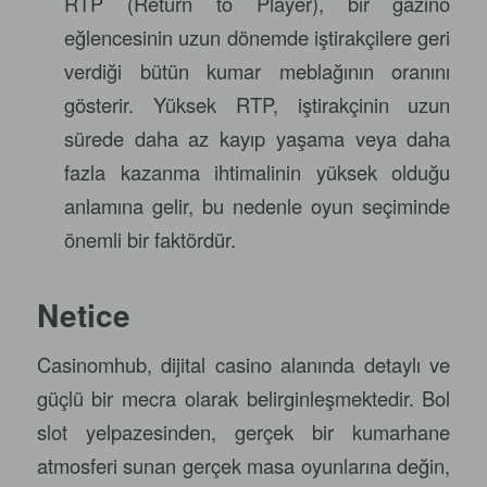
RTP (Return to Player), bir gazino
eğlencesinin uzun dönemde iştirakçilere geri
verdiği bütün kumar meblağının oranını
gösterir. Yüksek RTP, iştirakçinin uzun
sürede daha az kayıp yaşama veya daha
fazla kazanma ihtimalinin yüksek olduğu
anlamına gelir, bu nedenle oyun seçiminde
önemli bir faktördür.
Netice
Casinomhub, dijital casino alanında detaylı ve
güçlü bir mecra olarak belirginleşmektedir. Bol
slot yelpazesinden, gerçek bir kumarhane
atmosferi sunan gerçek masa oyunlarına değin,