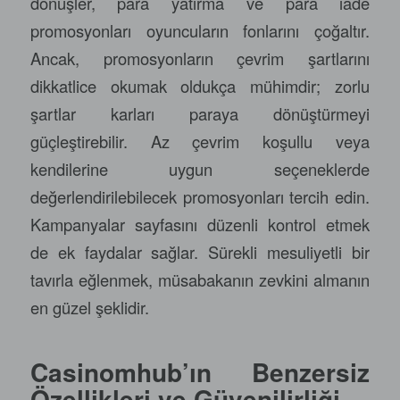
dönüşler, para yatırma ve para iade
promosyonları oyuncuların fonlarını çoğaltır.
Ancak, promosyonların çevrim şartlarını
dikkatlice okumak oldukça mühimdir; zorlu
şartlar karları paraya dönüştürmeyi
güçleştirebilir. Az çevrim koşullu veya
kendilerine uygun seçeneklerde
değerlendirilebilecek promosyonları tercih edin.
Kampanyalar sayfasını düzenli kontrol etmek
de ek faydalar sağlar. Sürekli mesuliyetli bir
tavırla eğlenmek, müsabakanın zevkini almanın
en güzel şeklidir.
Casinomhub’ın Benzersiz
Özellikleri ve Güvenilirliği