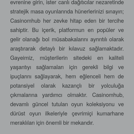
evrenine girin, ister canlı dağıtıcılar nezaretinde
stratejik masa oyunlarında hünerlerinizi sınayın;
Casinomhub her zevke hitap eden bir tercihe
sahiptir. Bu içerik, platformun en popüler ve
gelir olanağı bol müsabakalarını ayrıntılı olarak
araştırarak detaylı bir kılavuz sağlamaktadır.
Gayeimiz, müşterilerin sitedeki en kaliteli
yaşantıyı sağlamaları için gerekli bilgi ve
ipuçlarını sağlayarak, hem eğlenceli hem de
potansiyel olarak kazançlı bir yolculuğa
çıkmalarına yardımcı olmaktır. Casinomhub,
devamlı güncel tutulan oyun koleksiyonu ve
dürüst oyun ilkeleriyle çevrimiçi kumarhane
meraklıları için önemli bir mekandır.