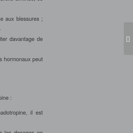
e aux blessures ;
.
iter davantage de
Up
nts hormonaux peut
pine :
adotropine, il est
er les dosages en