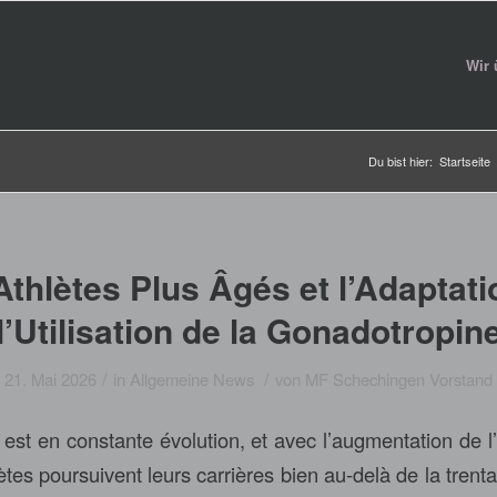
Wir 
Du bist hier:
Startseite
Athlètes Plus Âgés et l’Adaptati
l’Utilisation de la Gonadotropin
/
/
21. Mai 2026
in
Allgemeine News
von
MF Schechingen Vorstand
 est en constante évolution, et avec l’augmentation de l
es poursuivent leurs carrières bien au-delà de la trenta