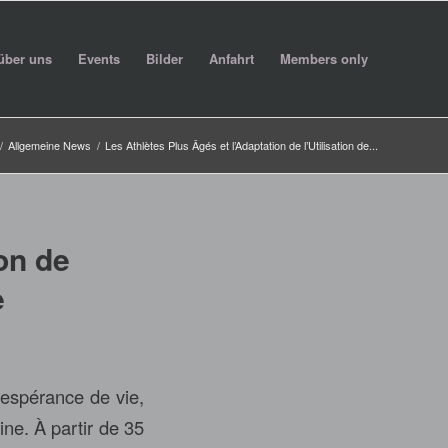
über uns
Events
Bilder
Anfahrt
Members only
/
Allgemeine News
/
Les Athlètes Plus Âgés et l’Adaptation de l’Utilisation de...
on de
e
’espérance de vie,
ine. À partir de 35