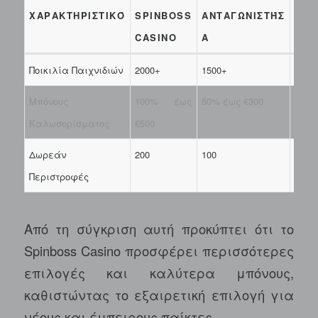
ΧΑΡΑΚΤΗΡΙΣΤΙΚΌ
SPINBOSS
ΑΝΤΑΓΩΝΙΣΤΉΣ
ΑΝΤ
CASINO
A
B
Ποικιλία Παιχνιδιών
2000+
1500+
1800
Μπόνους
100% έως
50% έως €300
75% 
Καλωσορίσματος
€500
Δωρεάν
200
100
150
Περιστροφές
Από τη σύγκριση αυτή προκύπτει ότι το
Spinboss Casino προσφέρει περισσότερες
επιλογές και καλύτερα μπόνους,
καθιστώντας το εξαιρετική επιλογή για
νέους και έμπειρους παίκτες.