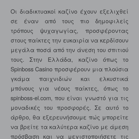
Οι διαδικτυακοί καζίνο έχουν εξελιχθεί
σε έναν από τους πιο δημοφιλείς
τρόπους ψυχαγωγίας, προσφέροντας
στους παίκτες την ευκαιρία να κερδίσουν
μεγάλα ποσά από την άνεση του σπιτιού
τους. Στην Ελλάδα, καζίνο όπως το
Spinboss Casino προσφέρουν μια πλούσια
γκάμα παιχνιδιών και ελκυστικά
μπόνους για νέους παίκτες, όπως το
spinboss-el.com
, που είναι γνωστό για τις
μοναδικές του προσφορές. Σε αυτό το
άρθρο, θα εξερευνήσουμε πώς μπορείτε
να βρείτε τα καλύτερα καζίνο με άμεση
πρόσβαση και να μεγιστοποιήσετε τις