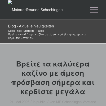
Blog - Aktuelle Neuigkeiten
Du bist hier:
Startseite
/
public
/
Βρείτε τα καλύτερα καζίνο με άμεση πρόσβαση σήμερα και
κερδίστε μεγάλα...
Βρείτε τα καλύτερα
καζίνο με άμεση
πρόσβαση σήμερα και
κερδίστε μεγάλα
/
/
21. Mai 2026
in
public
von
MF Schechingen Vorstand