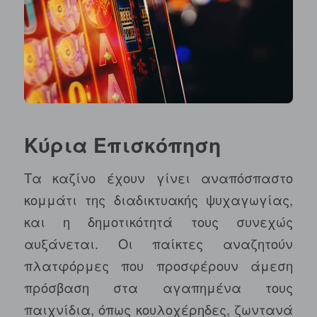
Κύρια Επισκόπηση
Τα καζίνο έχουν γίνει αναπόσπαστο
κομμάτι της διαδικτυακής ψυχαγωγίας,
και η δημοτικότητά τους συνεχώς
αυξάνεται. Οι παίκτες αναζητούν
πλατφόρμες που προσφέρουν άμεση
πρόσβαση στα αγαπημένα τους
παιχνίδια, όπως κουλοχέρηδες, ζωντανά