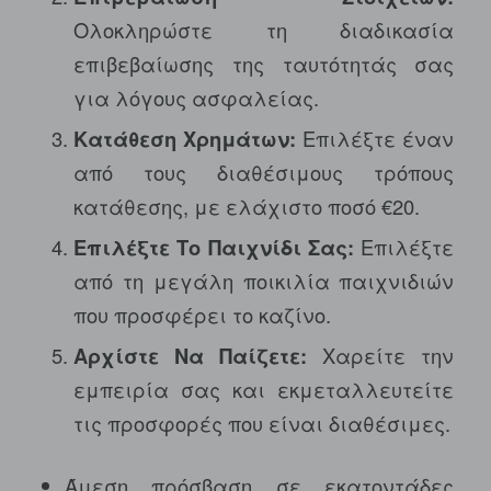
Ολοκληρώστε τη διαδικασία
επιβεβαίωσης της ταυτότητάς σας
για λόγους ασφαλείας.
Κατάθεση Χρημάτων:
Επιλέξτε έναν
από τους διαθέσιμους τρόπους
κατάθεσης, με ελάχιστο ποσό €20.
Επιλέξτε Το Παιχνίδι Σας:
Επιλέξτε
από τη μεγάλη ποικιλία παιχνιδιών
που προσφέρει το καζίνο.
Αρχίστε Να Παίζετε:
Χαρείτε την
εμπειρία σας και εκμεταλλευτείτε
τις προσφορές που είναι διαθέσιμες.
Άμεση πρόσβαση σε εκατοντάδες